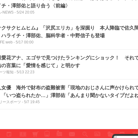
イチ・澤部佑と語り合う〈前編〉
レNEWS
-
5/24 20:05
サクサクヒムヒム』「沢尻エリカ」を深掘り 本人降臨で佐久
 ハライチ・澤部佑、脳科学者・中野信子も登場
IFE web
-
5/17 00:00
田愛花アナ、エゴサで見つけたランキングにショック！ それ
佑の言葉に「愛情を感じて」と明かす
ーツ報知
-
5/13 22:23
人女優 海外で財布の盗難被害「現地のおじさんに声かけられ
」「いつ盗られたか…」澤部佑「あんまり聞かないタイプだよ
リースポーツ
-
5/7 19:45