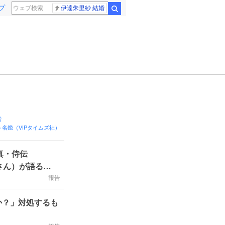
プ
伊達朱里紗 結婚
検索
索
名鑑（VIPタイムズ社）
真・侍伝
さん）が語る
報告
か？」対処するも