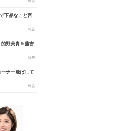
報告
で下品なこと言
報告
」的野美青＆藤吉
報告
コーナー飛ばして
報告