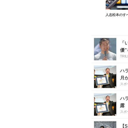
「
優
TRI
ハ
月
スポ
ハ
露
スポ
【