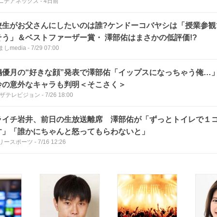
ニチアネックス
-
4日前
校生がお父さんにしたいのは誰?ケンドーコバヤシは「授業参観
そう」＆ベストファーザー賞・ 澤部佑はまさかの低評価!?
しmedia
-
7/29 07:00
嶋優月の“好きな顔”発表で澤部佑「イップスになっちゃう俺…
鈴の意外なキャラも判明＜そこさく＞
Bザテレビジョン
-
7/26 18:00
ライチ岩井、前日の生放送離席 澤部佑が「ずっとトイレで１
す」「誰かにちゃんと怒ってもらわないと」
リースポーツ
-
7/16 12:26