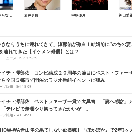
人志松本のすべらない話
岩井勇気
中嶋優月
神田愛
いきなりうちに連れてきて」澤部佑が激白！結婚前に”のちの妻
”を連れてきた【イケメン俳優】とは？
LL ニュース
-
6/29 05:35
ライチ・澤部佑 コンビ結成２０周年の節目にベスト・ファー
から全国５都市で開催のラジオ番組イベントに弾み
ーツ報知
-
6/4 16:39
ライチ・澤部佑 ベストファーザー賞で大興奮 「妻へ感謝」
 「テレビで無理やり笑ってきたかいが…」
ーツ報知
-
6/3 19:23
SHOW-WA青山隼の果てしない延長戦】『ぽかぽか』で2年3ヶ