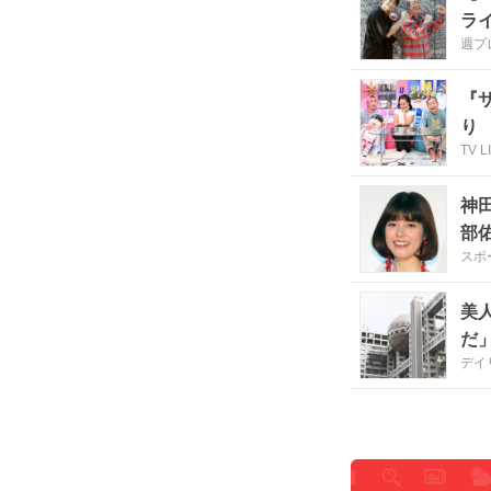
ラ
週プ
『
り
TV L
神
部
スポ
美
だ
デイ