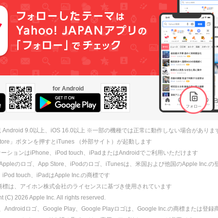
for Android
 Android 9.0以上、iOS 16.0以上 ※一部の機種では正常に動作しない場合がありま
 Store」ボタンを押すとiTunes （外部サイト）が起動します
ションはiPhone、iPod touch、iPadまたはAndroidでご利用いただけます
、Appleのロゴ、App Store、iPodのロゴ、iTunesは、米国および他国のApple Inc
、iPod touch、iPadはApple Inc.の商標です
ne商標は、アイホン株式会社のライセンスに基づき使用されています
ht (C)
2026
Apple Inc. All rights reserved.
id、Androidロゴ、Google Play、Google Playロゴは、Google Inc.の商標または