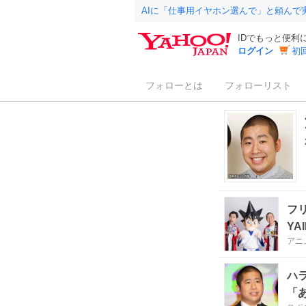
AIに「仕事用イヤホン選んで」と頼んで
IDでもっと便利
ログイン
初
フォローとは
フォローリスト
フリ
Y
アニ
『Y
ハ
「