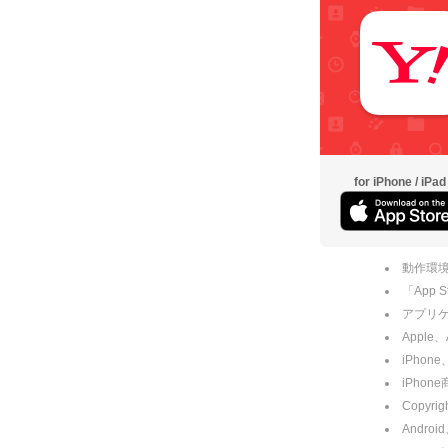
for iPhone / iPad
動作環境
「App
アプリケー
Apple
iPhone
iPho
Copyrig
Andro