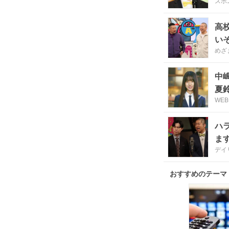
スポ
高
い
めざま
中
夏
WE
ハ
ま
デイ
おすすめのテーマ