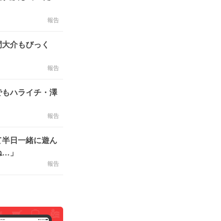
報告
間大介もびっく
報告
でもハライチ・澤
報告
て半日一緒に遊ん
ね…」
報告