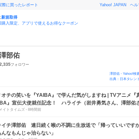
実際に買ったレポート
Yahoo! JAPAN
ヘル
に
新規取得
回購入限定、アプリで使えるお得なクーポン
澤部佑
2,335
フォロワー
澤部佑
-
Yahoo!検
出典：日本タレント
オチの笑いを『YAIBA』で学んだ気がしますね | TVアニメ『
AIBA』宣伝大使就任記念！ ハライチ（岩井勇気さん、澤部佑
メイトタイムズ
-
8時間前
AIBA』の魅力
ライチ澤部佑 連日続く喉の不調に生放送で「帰っていいです
あんなもんじゃ治らない」