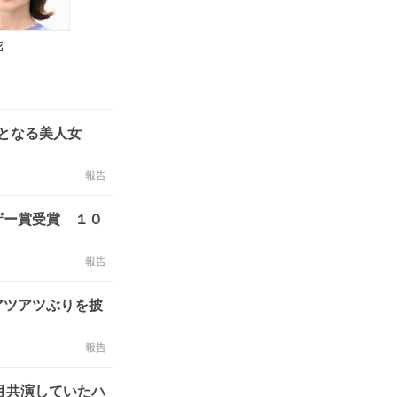
花
となる美人女
報告
ザー賞受賞 １０
報告
アツアツぶりを披
報告
月共演していたハ