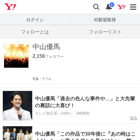
Yahoo! JAPAN
検索
通知数
i
ログイン
ID新規取得
フォローとは
フォローリスト
中山優馬
2,156
フォロワー
写真：アフロ
中山優馬「過去の色んな事件や…」と大先輩
の裏話に大喜び！
テレビ朝日系（ANN）
-
8時間前
報告
中山優馬「この作品で30年後に『あの時はこ