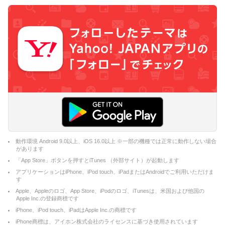
動作環境 Android 9.0以上、iOS 16.0以上 ※一部の機種では正常に動作しない場合
があります
「App Store」ボタンを押すとiTunes （外部サイト）が起動します
アプリケーションはiPhone、iPod touch、iPadまたはAndroidでご利用いただけま
す
Apple、Appleのロゴ、App Store、iPodのロゴ、iTunesは、米国および他国の
Apple Inc.の登録商標です
iPhone、iPod touch、iPadはApple Inc.の商標です
iPhone商標は、アイホン株式会社のライセンスに基づき使用されています