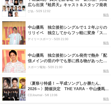
広ら出演『蛙昇天』キャスト＆スタッフ発表
ぴあ
-
5/29 12:02
報告
中山優馬 独立後初シングルで１２年ぶりの
リリイベ 独立してからフッ軽に変身「スピ
ード感をもって表現できている」
デイリースポーツ
-
5/20 21:00
報告
中山優馬 独立後初シングル発売で熱弁「配
信メインの世の中でも形に残る物があったら
いいな」
スポーツ報知
-
5/20 21:00
報告
〈夏祭り特盛！～平成ソングしか勝たん、
2026～〉開催決定 THE YARA・中山優馬・
平野莉玖ら出演
CDJournal
-
5/8 13:06
報告