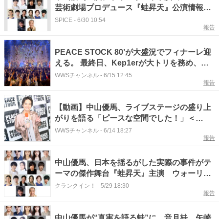
芸術劇場プロデュース『蛙昇天』公演情報が
決定
SPICE
-
6/30 10:54
報告
PEACE STOCK 80’が大盛況でフィナーレ迎
える。 最終日、Kep1erが大トリを務め、島
谷ひとみ、土屋アンナ、中山優馬ら豪華アー
WWSチャンネル
-
6/15 12:45
報告
ティストがステージに登場。
【動画】中山優馬、ライブステージの盛り上
がりを語る「ピースな空間でした！」＜
PEACE STOCK 80ʼ HIROSHIMA 2026＞
WWSチャンネル
-
6/14 18:27
報告
中山優馬、日本を揺るがした実際の事件がテ
ーマの傑作舞台『蛙昇天』主演 ウォーリー
木下演出＆矢崎広、音月桂ら共演
クランクイン！
-
5/29 18:30
報告
中山優馬が“真実を語る蛙”に 音月桂、矢崎