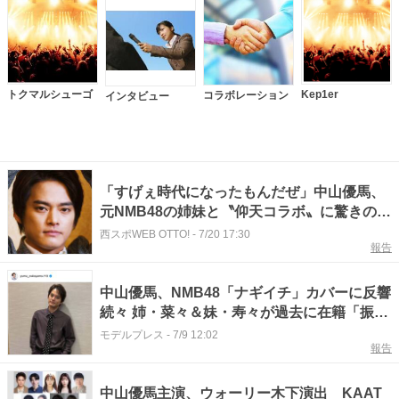
トクマルシューゴ
Kep1er
コラボレーション
インタビュー
「すげぇ時代になったもんだぜ」中山優馬、
元NMB48の姉妹と〝仰天コラボ〟に驚きの声
「今更ながらすごい姉弟」「当時のファンか
西スポWEB OTTO!
-
7/20 17:30
報告
らしたら…泣けるんだけど」
中山優馬、NMB48「ナギイチ」カバーに反響
続々 姉・菜々＆妹・寿々が過去に在籍「振り
完璧」「原曲キーで歌うのすごい」
モデルプレス
-
7/9 12:02
報告
中山優馬主演、ウォーリー木下演出 KAAT