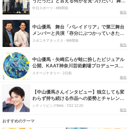
うだった』と言える何かを見つけたい」 舞台
「パレイドリア」9日開幕
中日スポーツ
-
8時間前
報告
中山優馬 舞台「パレイドリア」で第三舞台
メンバーと共演「存分にぶつかっていきた
い」数々の伝説に憧れ
スポニチアネックス
-
9時間前
報告
中山優馬・矢崎広らが蛙に扮したビジュアル
公開、KAAT神奈川芸術劇場プロデュース
「蛙昇天」
ステージナタリー
-
2日前
報告
【中山優馬さんインタビュー】独立しても変
わらず持ち続ける作品への姿勢とチャレンジ
精神
シティリビングWeb
-
7/22 12:20
報告
おすすめのテーマ