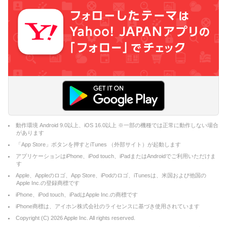
動作環境 Android 9.0以上、iOS 16.0以上 ※一部の機種では正常に動作しない場合
があります
「App Store」ボタンを押すとiTunes （外部サイト）が起動します
アプリケーションはiPhone、iPod touch、iPadまたはAndroidでご利用いただけま
す
Apple、Appleのロゴ、App Store、iPodのロゴ、iTunesは、米国および他国の
Apple Inc.の登録商標です
iPhone、iPod touch、iPadはApple Inc.の商標です
iPhone商標は、アイホン株式会社のライセンスに基づき使用されています
Copyright (C)
2026
Apple Inc. All rights reserved.