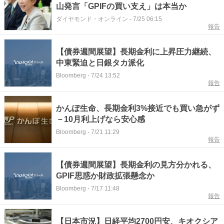
山発言「GPIFの買い支え」は本当か
ダイヤモンド・オンライン
-
7/25 06:15
報告
【債券週間展望】長期金利に上昇圧力継続、
中東緊迫と日銀タカ派化
Bloomberg
-
7/24 13:52
報告
かんぽ生命、長期金利3%接近でも買い急がず
－10月利上げなら安心感
Bloomberg
-
7/21 11:29
報告
【債券週間展望】長期金利の見方分かれる、
GPIF思惑か財政拡張懸念か
Bloomberg
-
7/17 11:48
報告
【日本市況】日経平均2700円安、キオクシア