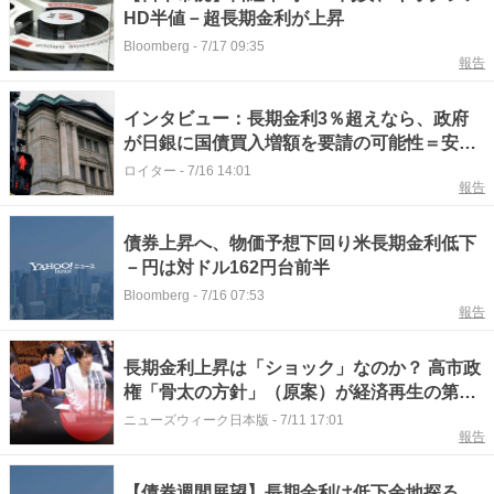
HD半値－超長期金利が上昇
Bloomberg
-
7/17 09:35
報告
インタビュー：長期金利3％超えなら、政府
が日銀に国債買入増額を要請の可能性＝安達
元日銀委員
ロイター
-
7/16 14:01
報告
債券上昇へ、物価予想下回り米長期金利低下
－円は対ドル162円台前半
Bloomberg
-
7/16 07:53
報告
長期金利上昇は「ショック」なのか？ 高市政
権「骨太の方針」（原案）が経済再生の第一
歩になる理由
ニューズウィーク日本版
-
7/11 17:01
報告
【債券週間展望】長期金利は低下余地探る、