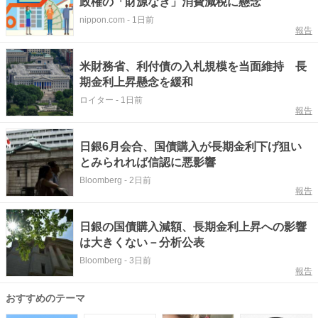
政権の「財源なき」消費減税に懸念
nippon.com
-
1日前
報告
米財務省、利付債の入札規模を当面維持 長
期金利上昇懸念を緩和
ロイター
-
1日前
報告
日銀6月会合、国債購入が長期金利下げ狙い
とみられれば信認に悪影響
Bloomberg
-
2日前
報告
日銀の国債購入減額、長期金利上昇への影響
は大きくない－分析公表
Bloomberg
-
3日前
報告
おすすめのテーマ