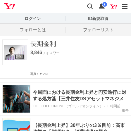
Yahoo! JAPAN
検索
通知数
i
ログイン
ID新規取得
フォローとは
フォローリスト
長期金利
8,846
フォロワー
写真：アフロ
今局面における長期金利上昇と円安進行に対
する処方箋【三井住友DSアセットマネジメン
ト・チーフマーケットストラテジスト】
THE GOLD ONLINE（ゴールドオンライン）
-
11時間前
報告
【長期金利上昇】30年ぶりの3％目前：高市