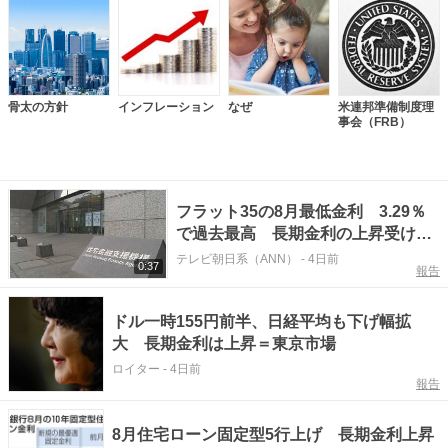
骨太の方針
インフレーション
なぜ
米連邦準備制度理
事会（FRB）
フラット35の8月最低金利 3.29％
で過去最高 長期金利の上昇受け3
カ月連続3％台
テレビ朝日系（ANN）
-
4日前
0:37
報告
ドル一時155円前半、日経平均も下げ幅拡
大 長期金利は上昇＝東京市場
ロイター
-
4日前
報告
8月住宅ローン固定型5行上げ 長期金利上昇