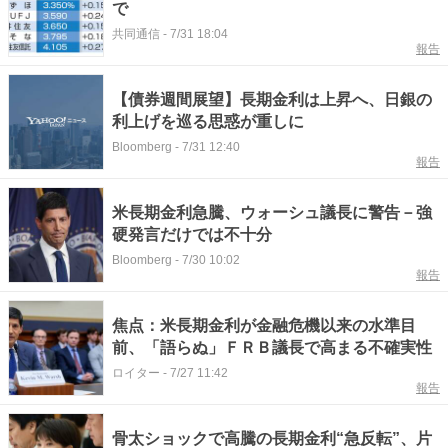
で
共同通信
-
7/31 18:04
報告
【債券週間展望】長期金利は上昇へ、日銀の
利上げを巡る思惑が重しに
Bloomberg
-
7/31 12:40
報告
米長期金利急騰、ウォーシュ議長に警告－強
硬発言だけでは不十分
Bloomberg
-
7/30 10:02
報告
焦点：米長期金利が金融危機以来の水準目
前、「語らぬ」ＦＲＢ議長で高まる不確実性
ロイター
-
7/27 11:42
報告
骨太ショックで高騰の長期金利“急反転”、片