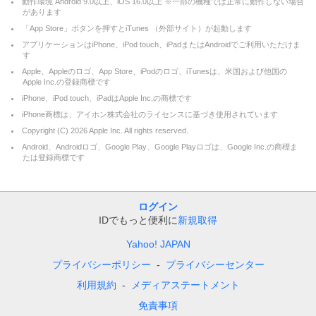
動作環境 Android 9.0以上、iOS 16.0以上 ※一部の機種では正常に動作しない場合
があります
「App Store」ボタンを押すとiTunes （外部サイト）が起動します
アプリケーションはiPhone、iPod touch、iPadまたはAndroidでご利用いただけま
す
Apple、Appleのロゴ、App Store、iPodのロゴ、iTunesは、米国および他国の
Apple Inc.の登録商標です
iPhone、iPod touch、iPadはApple Inc.の商標です
iPhone商標は、アイホン株式会社のライセンスに基づき使用されています
Copyright (C)
2026
Apple Inc. All rights reserved.
Android、Androidロゴ、Google Play、Google Playロゴは、Google Inc.の商標ま
たは登録商標です
ログイン
IDでもっと便利に
新規取得
Yahoo! JAPAN
プライバシーポリシー
プライバシーセンター
利用規約
メディアステートメント
免責事項