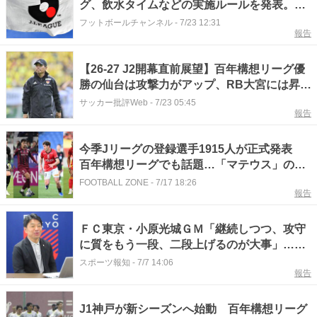
グ、飲水タイムなどの実施ルールを発表。百
年構想リーグからの変更点は？
フットボールチャンネル
-
7/23 12:31
報告
【26-27 J2開幕直前展望】百年構想リーグ優
勝の仙台は攻撃力がアップ、RB大宮には昇格
請負人が加入（1）
サッカー批評Web
-
7/23 05:45
報告
今季Jリーグの登録選手1915人が正式発表
百年構想リーグでも話題…「マテウス」の人
数は？
FOOTBALL ZONE
-
7/17 18:26
報告
ＦＣ東京・小原光城ＧＭ「継続しつつ、攻守
に質をもう一段、二段上げるのが大事」…百
年構想リーグ４位から補強面に言及
スポーツ報知
-
7/7 14:06
報告
J1神戸が新シーズンへ始動 百年構想リーグ