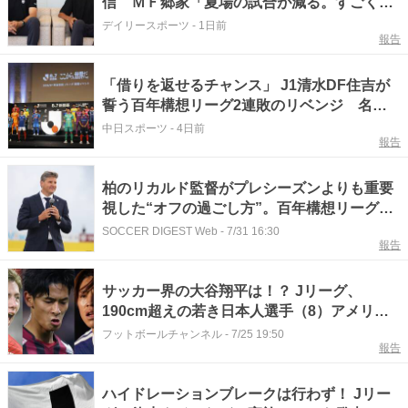
信 ＭＦ郷家「夏場の試合が減る。すごくい
い」 ＧＫ前川「サッカーの強度が上がる」
デイリースポーツ
-
1日前
報告
「借りを返せるチャンス」 J1清水DF住吉が
誓う百年構想リーグ2連敗のリベンジ 名古
屋の強力前線トリオへ「個で絶対負けない」
中日スポーツ
-
4日前
報告
柏のリカルド監督がプレシーズンよりも重要
視した“オフの過ごし方”。百年構想リーグの
反省を踏まえて選手たちに要求したこと
SOCCER DIGEST Web
-
7/31 16:30
報告
サッカー界の大谷翔平は！？ Jリーグ、
190cm超えの若き日本人選手（8）アメリカ
帰りの超逸材！ 百年構想リーグでは無双？
フットボールチャンネル
-
7/25 19:50
報告
ハイドレーションブレークは行わず！ Jリー