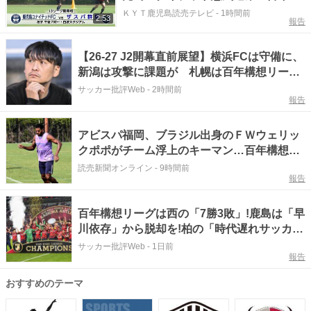
想リーグJ3勢最高5位
ＫＹＴ鹿児島読売テレビ
-
1時間前
2:53
報告
【26-27 J2開幕直前展望】横浜FCは守備に、
新潟は攻撃に課題が 札幌は百年構想リーグ
の勢いを維持できるか（2）
サッカー批評Web
-
2時間前
報告
アビスパ福岡、ブラジル出身のＦＷウェリッ
クポポがチーム浮上のキーマン…百年構想リ
ーグで３ゴール
読売新聞オンライン
-
9時間前
報告
百年構想リーグは西の「7勝3敗」!鹿島は「早
川依存」から脱却を!柏の「時代遅れサッカ
ー」に期待!【Jリーグ開幕「初の秋春制」の
サッカー批評Web
-
1日前
報告
大激論】（1）
おすすめのテーマ