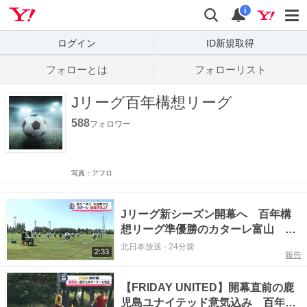
Yahoo! JAPAN
検索
通知数
i
ログイン
ID新規取得
フォローとは
フォローリスト
Jリーグ百年構想リーグ
588
フォロワー
写真：アフロ
Jリーグ新シーズン開幕へ 百年構
想リーグ準優勝のカターレ富山 攻
撃サッカーでJ１昇格目指す 富山
北日本放送
-
24分前
2:33
報告
県
【FRIDAY UNITED】開幕直前の鹿
児島ユナイテッド意気込み 百年構