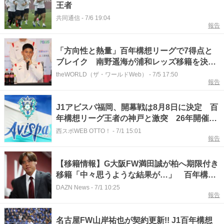
王者
共同通信
-
7/6 19:04
報告
「方向性と熱量」百年構想リーグで7得点と
ブレイク 南野遥海が浦和レッズ移籍を決断
した理由とは
theWORLD（ザ・ワールドWeb）
-
7/5 17:50
報告
J1アビスパ福岡、開幕戦は8月8日に決定 百
年構想リーグ王者の神戸と激突 26年開催日
程を発表
西スポWEB OTTO！
-
7/1 15:01
報告
【移籍情報】G大阪FW満田誠が柏へ期限付き
移籍「中々思うような結果が…」 百年構想
リーグは神戸でプレー ｜ Jリーグ
DAZN News
-
7/1 10:25
報告
名古屋FW山岸祐也が契約更新!! J1百年構想