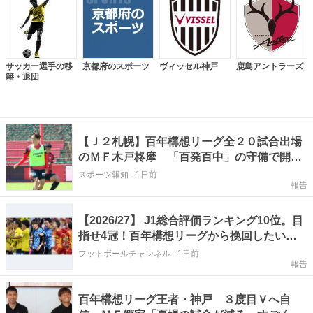
サッカー選手の移
京都府のスポーツ
ヴィッセル神戸
鹿島アントラーズ
籍・退団
【Ｊ２札幌】百年構想リーグ全２０試合出場
のＭＦ木戸柊摩 「百発百中」の守備で開幕
ダッシュ図る…８日にホーム・徳島戦
スポーツ報知
-
1日前
報告
【2026/27】 J1総合評価ランキング10位。目
指せ4冠！百年構想リーグから挽回したいの
は？
フットボールチャンネル
-
1日前
報告
百年構想リーグ王者・神戸 ３度目Ｖへ自