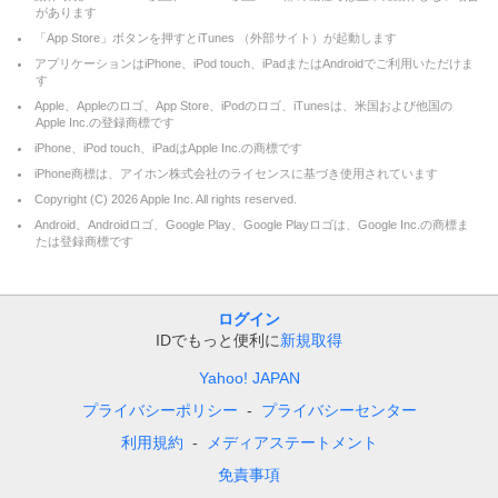
があります
「App Store」ボタンを押すとiTunes （外部サイト）が起動します
アプリケーションはiPhone、iPod touch、iPadまたはAndroidでご利用いただけま
す
Apple、Appleのロゴ、App Store、iPodのロゴ、iTunesは、米国および他国の
Apple Inc.の登録商標です
iPhone、iPod touch、iPadはApple Inc.の商標です
iPhone商標は、アイホン株式会社のライセンスに基づき使用されています
Copyright (C)
2026
Apple Inc. All rights reserved.
Android、Androidロゴ、Google Play、Google Playロゴは、Google Inc.の商標ま
たは登録商標です
ログイン
IDでもっと便利に
新規取得
Yahoo! JAPAN
プライバシーポリシー
プライバシーセンター
利用規約
メディアステートメント
免責事項