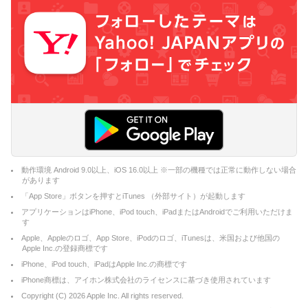
動作環境 Android 9.0以上、iOS 16.0以上 ※一部の機種では正常に動作しない場合
があります
「App Store」ボタンを押すとiTunes （外部サイト）が起動します
アプリケーションはiPhone、iPod touch、iPadまたはAndroidでご利用いただけま
す
Apple、Appleのロゴ、App Store、iPodのロゴ、iTunesは、米国および他国の
Apple Inc.の登録商標です
iPhone、iPod touch、iPadはApple Inc.の商標です
iPhone商標は、アイホン株式会社のライセンスに基づき使用されています
Copyright (C)
2026
Apple Inc. All rights reserved.