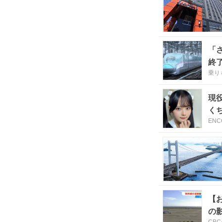
「
終
乗り
現
く
ENC
【
の
CB