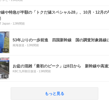
幹線や特急が半額の「トクだ値スペシャル28」、10月・12月
売
 Japan
-
12時間前
53年ぶりの一歩前進 四国新幹線 国の調査対象路線
南海放送
-
12時間前
1:26
お盆の混雑「最初のピーク」は8日から 新幹線や高速
KBC九州朝日放送
-
13時間前
1:41
もっと見る