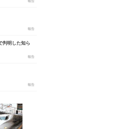
報告
報告
”で判明した知ら
報告
報告