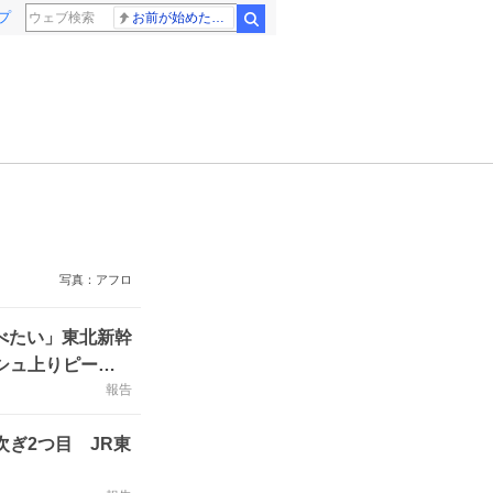
プ
お前が始めた物語だろ
検索
写真：アフロ
べたい」東北新幹
シュ上りピーク
報告
ぎ2つ目 JR東