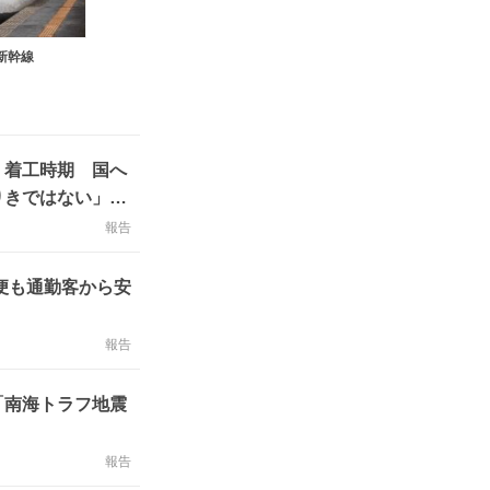
新幹線
・着工時期 国へ
りきではない」意
報告
便も通勤客から安
報告
「南海トラフ地震
報告