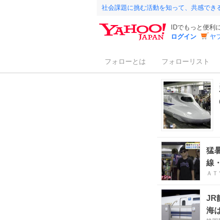
社会課題に挑む活動を知って、共感でき
IDでもっと便利
ログイン
ヤ
フォローとは
フォローリスト
猛
線
ＡＴ
は1
J
海