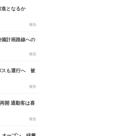
歩前進となるか
報告
整備計画路線への
報告
バスも運行へ 被
報告
再開 通勤客は喜
報告
」オープン 緑豊