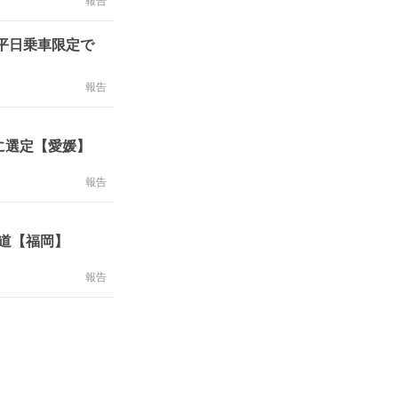
報告
の平日乗車限定で
報告
に選定【愛媛】
報告
道【福岡】
報告