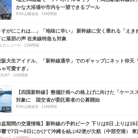
かな大浴場や市内を一望できるプール
RSK山陽放送
-
10時間前
1:05
さすがにこれは…」「地味に辛い」 新幹線に安く乗れる「えき
了に落胆の声 在来線特急も対象
ものニュース
-
11時間前
役阪大生アイドル、「新幹線通学」でのギャップにネット仰天
ちゃ可愛すぎ」
OUNT
-
11時間前
【四国新幹線】整備計画への格上げに向けた「ケース
対象に 国交省が委託業者の公募開始
RSK山陽放送
-
11時間前
1:34
お盆期間の交通情報】新幹線の予約ピーク 下りは8日 上りは16
影響で7日〜8日にかけて沖縄を結ぶ42便が欠航（中部空港） 東
Cテレビ
-
11時間前