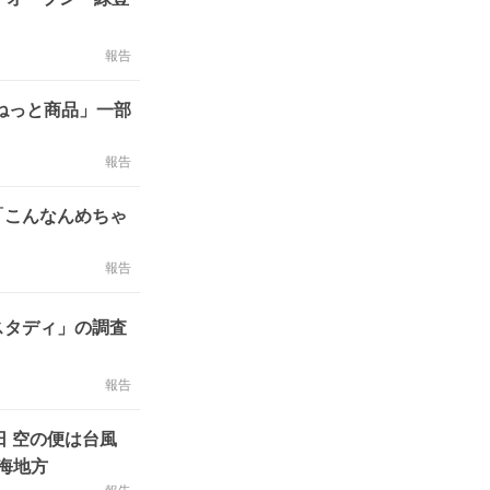
報告
ねっと商品」一部
報告
「こんなんめちゃ
報告
スタディ」の調査
報告
日 空の便は台風
海地方