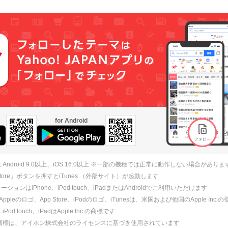
for Android
 Android 9.0以上、iOS 16.0以上 ※一部の機種では正常に動作しない場合がありま
 Store」ボタンを押すとiTunes （外部サイト）が起動します
ションはiPhone、iPod touch、iPadまたはAndroidでご利用いただけます
、Appleのロゴ、App Store、iPodのロゴ、iTunesは、米国および他国のApple Inc
、iPod touch、iPadはApple Inc.の商標です
ne商標は、アイホン株式会社のライセンスに基づき使用されています