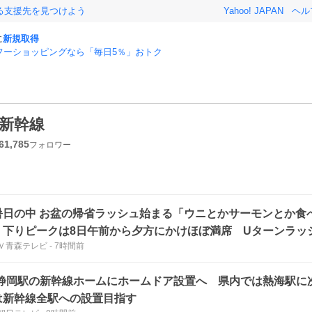
る支援先を見つけよう
Yahoo! JAPAN
ヘル
に
新規取得
フーショッピングなら「毎日5％」おトク
新幹線
61,785
フォロワー
暑日の中 お盆の帰省ラッシュ始まる「ウニとかサーモンとか食
・下りピークは8日午前から夕方にかけほぼ満席 Uターンラッ
Ｖ青森テレビ
-
7時間前
6日予想
R静岡駅の新幹線ホームにホームドア設置へ 県内では熱海駅に次
は新幹線全駅への設置目指す