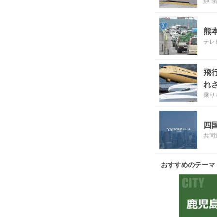
静岡
熊
テレ
飛
れ
乗り
四
共同
おすすめのテーマ