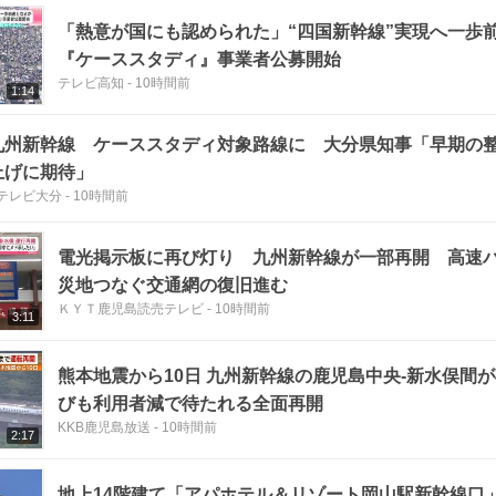
「熱意が国にも認められた」“四国新幹線”実現へ一
『ケーススタディ』事業者公募開始
テレビ高知
-
10時間前
1:14
九州新幹線 ケーススタディ対象路線に 大分県知事「早期の
上げに期待」
Sテレビ大分
-
10時間前
電光掲示板に再び灯り 九州新幹線が一部再開 高速
災地つなぐ交通網の復旧進む
ＫＹＴ鹿児島読売テレビ
-
10時間前
3:11
熊本地震から10日 九州新幹線の鹿児島中央-新水俣間が
びも利用者減で待たれる全面再開
KKB鹿児島放送
-
10時間前
2:17
地上14階建て「アパホテル＆リゾート岡山駅新幹線口