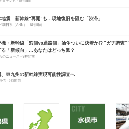
朝日テレビ
-
8時間前
本地震 新幹線“再開”も…現地復旧を阻む「渋滞」
ビ朝日系（ANN）
-
8時間前
行機・新幹線「窓側vs通路側」論争ついに決着か!? ”ガチ調査
ざる「新傾向」…あなたはどっち派？
ものニュース
-
9時間前
国、東九州の新幹線実現可能性調査へ
通信
-
9時間前