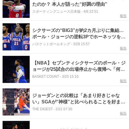
たのか？ 本人が語った“好調の理由”
スポーティングニュース日本版
-
4/6 22:51
報告
シクサーズの“BIG3”が約2カ月ぶりに集結…
ポール・ジョージの逆転3Pでホーネッツを撃
破、3人で計81得点の猛攻
バスケットボールキング
-
3/29 15:57
報告
【NBA】セブンティシクサーズのポール・ジ
ョージが25試合の出場停止から復帰へ「何と
か乗り切ることができた」
BASKET COUNT
-
3/25 15:10
報告
ジョーダンとの比較は「あまり好きじゃな
い」SGAが“神様”と比べられることを好まな
い理由とは「失礼だと思う」＜
THE DIGEST
-
2/22 07:30
報告
DUNKSHOOT＞