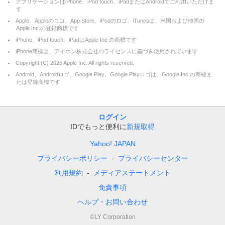
アプリケーションはiPhone、iPod touch、iPadまたはAndroidでご利用いただけま
す
Apple、Appleのロゴ、App Store、iPodのロゴ、iTunesは、米国および他国の
Apple Inc.の登録商標です
iPhone、iPod touch、iPadはApple Inc.の商標です
iPhone商標は、アイホン株式会社のライセンスに基づき使用されています
Copyright (C)
2026
Apple Inc. All rights reserved.
Android、Androidロゴ、Google Play、Google Playロゴは、Google Inc.の商標ま
たは登録商標です
ログイン
IDでもっと便利に
新規取得
Yahoo! JAPAN
プライバシーポリシー
プライバシーセンター
利用規約
メディアステートメント
免責事項
ヘルプ・お問い合わせ
©LY Corporation