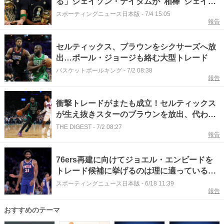
る」ジェイソン・テイタムが"相棒"ジェイレ
ン・ブラウンにメッセージ
スポーティングニュース日本版
-
7/4 15:05
報告
セルティックス、ブラウンをシクサーズへ放
出…ポール・ジョージも絡む大型トレード
バスケットボールキング
-
7/2 08:38
報告
衝撃トレードがまたも成立！セルティックス
が生え抜きスターのブラウンを放出、代わり
にシクサーズからジョージを獲得＜
THE DIGEST
-
7/2 08:27
報告
DUNKSHOOT＞
76ers再建に向けてジョエル・エンビードを
トレード候補に挙げるのは理に適っているの
か？
スポーティングニュース日本版
-
6/18 11:39
報告
おすすめのテーマ