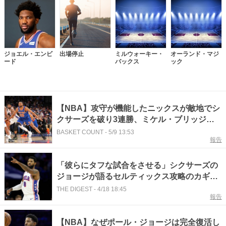
ジョエル・エンビ
出場停止
ミルウォーキー・
オーランド・マジ
ード
バックス
ック
【NBA】攻守が機能したニックスが敵地でシ
クサーズを破り3連勝、ミケル・ブリッジズ
「チーム全員の努力の成果さ」
BASKET COUNT
-
5/9 13:53
報告
「彼らにタフな試合をさせる」シクサーズの
ジョージが語るセルティックス攻略のカギ＜
DUNKSHOOT＞
THE DIGEST
-
4/18 18:45
報告
【NBA】なぜポール・ジョージは完全復活し