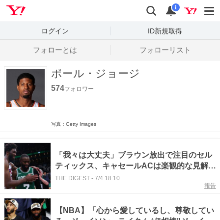
Yahoo! JAPAN
検索
通知数
i
ログイン
ID新規取得
フォローとは
フォローリスト
ポール・ジョージ
574
フォロワー
写真：Getty Images
「我々は大丈夫」ブラウン放出で注目のセル
ティックス、キャセールACは楽観的な見解
「我々ならうまくやっていけるはずさ」＜
THE DIGEST
-
7/4 18:10
報告
DUNKSHOOT＞
【NBA】「心から愛しているし、尊敬してい