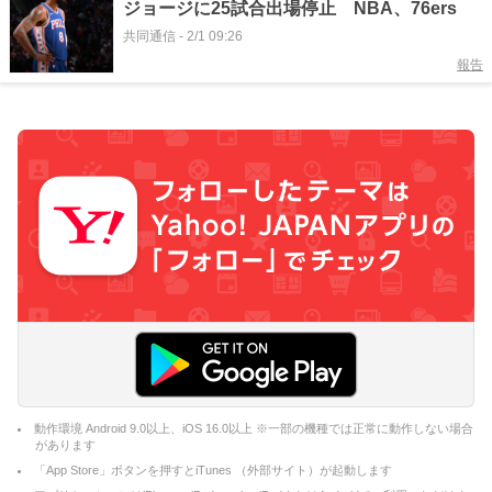
ジョージに25試合出場停止 NBA、76ers
共同通信
-
2/1 09:26
報告
動作環境 Android 9.0以上、iOS 16.0以上 ※一部の機種では正常に動作しない場合
があります
「App Store」ボタンを押すとiTunes （外部サイト）が起動します