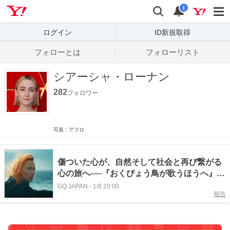
Yahoo! JAPAN
検索
通知数
i
ログイン
ID新規取得
フォローとは
フォローリスト
シアーシャ・ローナン
282
フォロワー
写真：アフロ
傷ついた心が、自然そして社会と再び繋がる
心の旅へ──『おくびょう鳥が歌うほうへ』ノ
ラ・フィングシャイト監督インタビュー
GQ JAPAN
-
1/8 20:00
報告