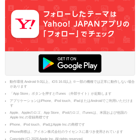
動作環境 Android 9.0以上、iOS 16.0以上 ※一部の機種では正常に動作しない場合
があります
「App Store」ボタンを押すとiTunes （外部サイト）が起動します
アプリケーションはiPhone、iPod touch、iPadまたはAndroidでご利用いただけま
す
Apple、Appleのロゴ、App Store、iPodのロゴ、iTunesは、米国および他国の
Apple Inc.の登録商標です
iPhone、iPod touch、iPadはApple Inc.の商標です
iPhone商標は、アイホン株式会社のライセンスに基づき使用されています
Copyright (C)
2026
Apple Inc. All rights reserved.