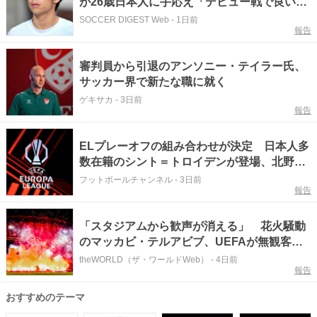
が26歳日本人に手応え「デビュー戦で良い場
面を見せた。どんな存在になるか片鱗が…」
SOCCER DIGEST Web
-
1日前
報告
審判員から引退のアンソニー・テイラー氏、
サッカー界で新たな職に就く
ゲキサカ
-
3日前
報告
ELプレーオフの組み合わせが決定 日本人多
数在籍のシント＝トロイデンが登場、北野颯
太ら所属のザルツブルクは3次予選へ
フットボールチャンネル
-
3日前
報告
「スタジアムから歓声が消える」 花火騒動
のマッカビ・テルアビブ、UEFAが無観客処
分を決定
theWORLD（ザ・ワールドWeb）
-
4日前
報告
おすすめのテーマ