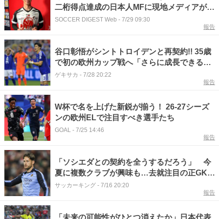
二桁得点達成の日本人MFに現地メディアが言
及「彼の周囲は静まり返っている」
SOCCER DIGEST Web
-
7/29 09:30
報告
谷口彰悟がシントトロイデンと再契約!! 35歳
で初の欧州カップ戦へ「さらに成長できるよ
う日々努力していきます」
ゲキサカ
-
7/28 20:22
報告
W杯で名を上げた新鋭が揃う！ 26-27シーズ
ンの欧州ELで注目すべき選手たち
GOAL
-
7/25 14:46
報告
「ソシエダとの契約を全うするだろう」 今
夏に複数クラブが興味も…去就注目の正GKレ
ミロは残留見込み
サッカーキング
-
7/16 20:20
報告
「未来の可能性がひとつ消えたか」日本代表