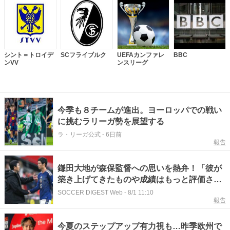
シント＝トロイデ
SCフライブルク
UEFAカンファレ
BBC
ンVV
ンスリーグ
今季も８チームが進出。ヨーロッパでの戦い
に挑むラリーガ勢を展望する
ラ・リーガ公式
-
6日前
報告
鎌田大地が森保監督への思いを熱弁！「彼が
築き上げてきたものや成績はもっと評価され
るべき。本当にすごいことをやってきてる」
SOCCER DIGEST Web
-
8/1 11:10
報告
今夏のステップアップ有力視も…昨季欧州で