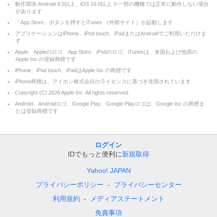
動作環境 Android 9.0以上、iOS 16.0以上 ※一部の機種では正常に動作しない場合
があります
「App Store」ボタンを押すとiTunes （外部サイト）が起動します
アプリケーションはiPhone、iPod touch、iPadまたはAndroidでご利用いただけま
す
Apple、Appleのロゴ、App Store、iPodのロゴ、iTunesは、米国および他国の
Apple Inc.の登録商標です
iPhone、iPod touch、iPadはApple Inc.の商標です
iPhone商標は、アイホン株式会社のライセンスに基づき使用されています
Copyright (C)
2026
Apple Inc. All rights reserved.
Android、Androidロゴ、Google Play、Google Playロゴは、Google Inc.の商標ま
たは登録商標です
ログイン
IDでもっと便利に
新規取得
Yahoo! JAPAN
プライバシーポリシー
プライバシーセンター
利用規約
メディアステートメント
免責事項