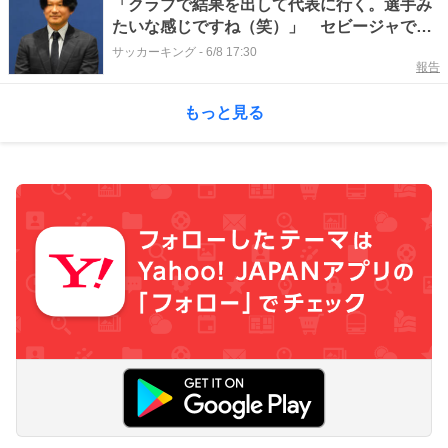
「クラブで結果を出して代表に行く。選手み
たいな感じですね（笑）」 セビージャでEL
制覇を2度経験…日本代表入りを叶えた若林
サッカーキング
-
6/8 17:30
報告
大智氏
もっと見る