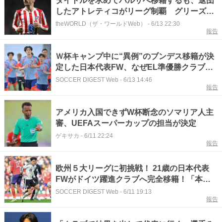
タイトルを求めてバルサへ移籍するも、退団
したアトレティコがリーグ制覇 グリーズマ
ンがバルサで過ごした苦い2年「最終的には
theWORLD（ザ・ワールドWeb）
-
6/13 22:30
報告
上手く適応できなかった」
Ｗ杯キャンプ中に“異例”のブンデス移籍が決
定した日本代表FW、なぜEL準優勝クラブを
新天地に選んだのか「冬の段階でわざわ
SOCCER DIGEST Web
-
6/13 14:46
報告
ざ…」
アメリカ入国できずW杯断念のソマリア人主
審、UEFAスーパーカップの担当が決定
ゲキサカ
-
6/11 22:24
報告
欧州５大リーグに初挑戦！ 21歳の日本代表
FWがドイツ躍進クラブへ完全移籍！「本当
に僕を必要としてくれている」
SOCCER DIGEST Web
-
6/11 19:13
報告