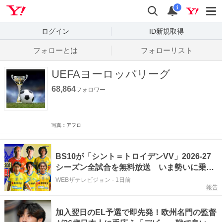
Yahoo! JAPAN
検索
通知数
i
ログイン
ID新規取得
フォローとは
フォローリスト
UEFAヨーロッパリーグ
68,864
フォロワー
写真：アフロ
BS10が「シント＝トロイデンVV」2026-27
シーズン全試合を無料放送 いま勢いに乗る
チームへの密着番組MCはJOY
WEBザテレビジョン
-
1日前
報告
加入翌日のEL予選で即先発！欧州名門の監督