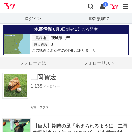
Yahoo! JAPAN
検索
通知数
i
ログイン
ID新規取得
地震情報
8月8日3時41分ごろ発生
茨城県北部
震源地
3
最大震度
この地震による津波の心配はありません
フォローとは
フォローリスト
二岡智宏
1,139
フォロワー
写真：アフロ
【巨人】期待の足「応えられるように」二岡