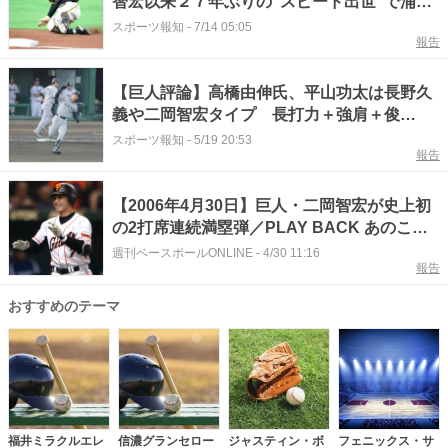
智宏以来２７年ぶりの“スピード出世”で浦田
俊輔が球宴初選出
スポーツ報知
-
7/14 05:05
報告
【巨人評論】高橋由伸氏、平山功太は長野久
義や二岡智宏タイプ 長打力＋強肩＋俊
足・・・元祖「強打の１番」が太鼓判「１番
スポーツ報知
-
5/19 20:53
報告
向き」
【2006年4月30日】巨人・二岡智宏が史上初
の2打席連続満塁弾／PLAY BACK あのこ
ろ……
週刊ベースボールONLINE
-
4/30 11:16
報告
おすすめのテーマ
福井ミラクルエレ
信濃グランセロー
ジャスティン・ボ
フェニックス・サ