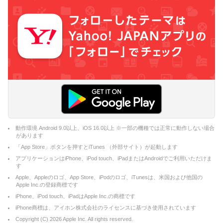
動作環境 Android 9.0以上、iOS 16.0以上 ※一部の機種では正常に動作しない場合
があります
「App Store」ボタンを押すとiTunes （外部サイト）が起動します
アプリケーションはiPhone、iPod touch、iPadまたはAndroidでご利用いただけま
す
Apple、Appleのロゴ、App Store、iPodのロゴ、iTunesは、米国および他国の
Apple Inc.の登録商標です
iPhone、iPod touch、iPadはApple Inc.の商標です
iPhone商標は、アイホン株式会社のライセンスに基づき使用されています
Copyright (C)
2026
Apple Inc. All rights reserved.