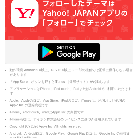
動作環境 Android 9.0以上、iOS 16.0以上 ※一部の機種では正常に動作しない場合
があります
「App Store」ボタンを押すとiTunes （外部サイト）が起動します
アプリケーションはiPhone、iPod touch、iPadまたはAndroidでご利用いただけま
す
Apple、Appleのロゴ、App Store、iPodのロゴ、iTunesは、米国および他国の
Apple Inc.の登録商標です
iPhone、iPod touch、iPadはApple Inc.の商標です
iPhone商標は、アイホン株式会社のライセンスに基づき使用されています
Copyright (C)
2026
Apple Inc. All rights reserved.
Android、Androidロゴ、Google Play、Google Playロゴは、Google Inc.の商標ま
たは登録商標です