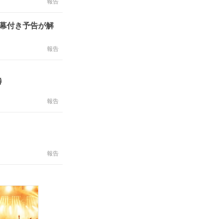
報告
字幕付き予告が解
報告
勝
報告
報告