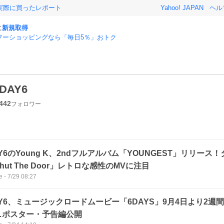
実際に買ったレポート
Yahoo! JAPAN
ヘル
に
新規取得
フーショッピングなら「毎日5％」おトク
DAY6
442
フォロワー
Y6のYoung K、2ndフルアルバム「YOUNGEST」リリース
hut The Door」レトロな感性のMVに注目
e
-
7/29 08:27
AY6、ミュージックロードムービー「6DAYS」9月4日より2週
…ポスター・予告編公開