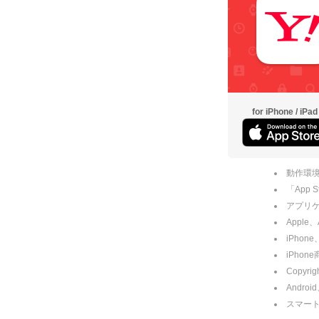
for iPhone / iPad
動作環境
「App
アプリケー
Apple
iPhone
iPho
Copyrig
Andro
スマー