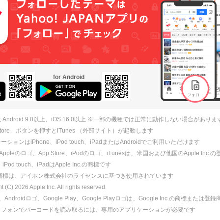
for Android
 Android 9.0以上、iOS 16.0以上 ※一部の機種では正常に動作しない場合がありま
 Store」ボタンを押すとiTunes （外部サイト）が起動します
ションはiPhone、iPod touch、iPadまたはAndroidでご利用いただけます
、Appleのロゴ、App Store、iPodのロゴ、iTunesは、米国および他国のApple Inc
、iPod touch、iPadはApple Inc.の商標です
ne商標は、アイホン株式会社のライセンスに基づき使用されています
ht (C)
2026
Apple Inc. All rights reserved.
id、Androidロゴ、Google Play、Google Playロゴは、Google Inc.の商標または
トフォンでバーコードを読み取るには、専用のアプリケーションが必要です