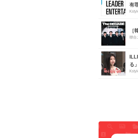
有
Kstyl
［
聯合
I
る
Kstyl