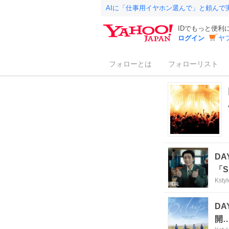
AIに「仕事用イヤホン選んで」と頼んで
IDでもっと便利
ログイン
ヤ
フォローとは
フォローリスト
DA
「S
Kstyl
D
開