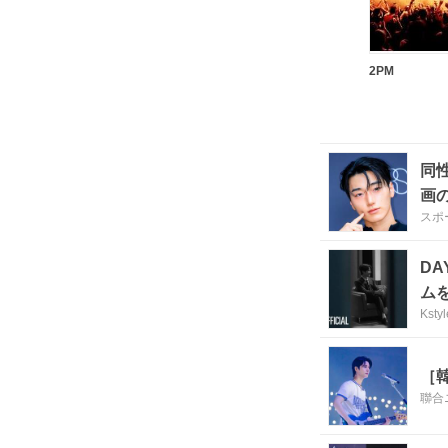
2PM
同
画
スポ
DA
ム
Kstyl
［
聯合