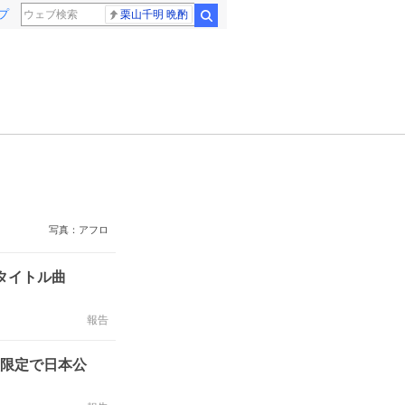
プ
栗山千明 晩酌
検索
写真：アフロ
！タイトル曲
報告
間限定で日本公