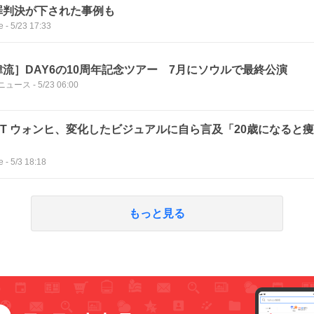
罪判決が下された事例も
e
-
5/23 17:33
韓流］DAY6の10周年記念ツアー 7月にソウルで最終公演
ニュース
-
5/23 06:00
LLIT ウォンヒ、変化したビジュアルに自ら言及「20歳になると
」
e
-
5/3 18:18
もっと見る