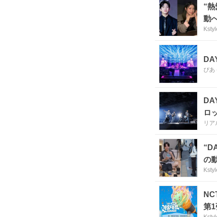
“
動
Kstyl
D
ぴあ
D
ロ
リア
“D
の
Kstyl
NC
第
Kstyl