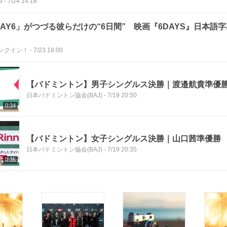
e
-
7/24 14:18
DAY6」がつづる彼らだけの“6日間” 映画『6DAYS』日本語
ンクイン！
-
7/23 18:00
【バドミントン】男子シングルス決勝｜渡邉航貴準優
日本バドミントン協会(BAJ)
-
7/19 20:50
0:34
【バドミントン】女子シングルス決勝｜山口茜準優勝
日本バドミントン協会(BAJ)
-
7/19 20:35
0:35