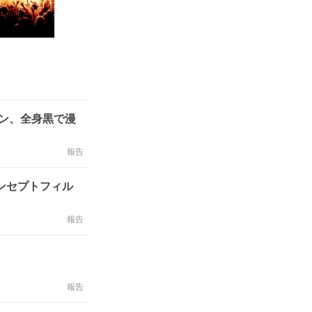
サン、全身黒で漫
報告
コンセプトフィル
報告
報告