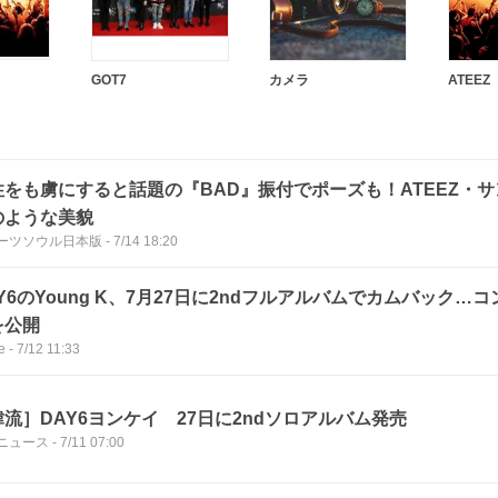
GOT7
カメラ
ATEEZ
性をも虜にすると話題の『BAD』振付でポーズも！ATEEZ・
のような美貌
ーツソウル日本版
-
7/14 18:20
Y6のYoung K、7月27日に2ndフルアルバムでカムバック…
を公開
e
-
7/12 11:33
韓流］DAY6ヨンケイ 27日に2ndソロアルバム発売
ニュース
-
7/11 07:00