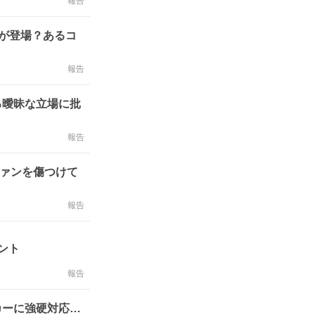
報告
母親が登場？あるコ
報告
る曖昧な立場に批
報告
ファンを傷つけて
報告
メント
報告
カーに強硬対応…