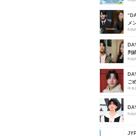
“D
メ
Kstyl
D
判
Kstyl
D
ご
中央
DA
Kstyl
J