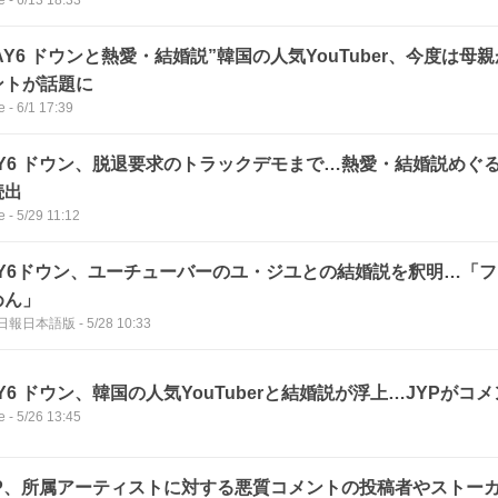
AY6 ドウンと熱愛・結婚説”韓国の人気YouTuber、今度は
ントが話題に
e
-
6/1 17:39
AY6 ドウン、脱退要求のトラックデモまで…熱愛・結婚説めぐ
続出
e
-
5/29 11:12
AY6ドウン、ユーチューバーのユ・ジユとの結婚説を釈明…「
めん」
日報日本語版
-
5/28 10:33
Y6 ドウン、韓国の人気YouTuberと結婚説が浮上…JYPがコ
e
-
5/26 13:45
YP、所属アーティストに対する悪質コメントの投稿者やストー