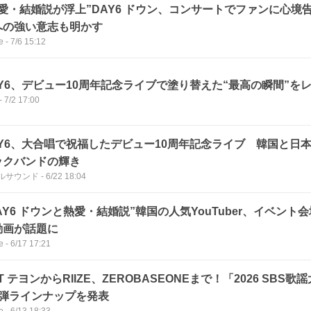
熱愛・結婚説が浮上”DAY6 ドウン、コンサートでファンに心境
への強い意志も明かす
e
-
7/6 15:12
AY6、デビュー10周年記念ライブで塗り替えた“最高の瞬間”を
-
7/2 17:00
AY6、大合唱で祝福したデビュー10周年記念ライブ 韓国と日本
ックバンドの輝き
ルサウンド
-
6/22 18:04
AY6 ドウンと熱愛・結婚説”韓国の人気YouTuber、イベン
動画が話題に
e
-
6/17 17:21
T テヨンからRIIZE、ZEROBASEONEまで！「2026 SBS歌謡
1弾ラインナップを発表
e
-
6/13 18:33