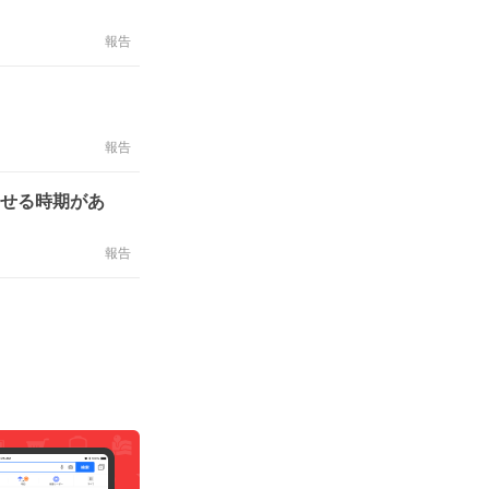
報告
報告
痩せる時期があ
報告