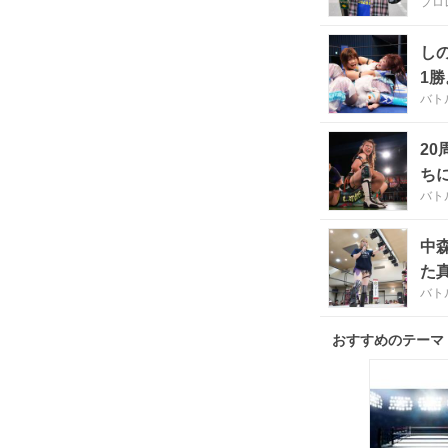
プロ
し
1
バト
2
ち
バト
い
中
た
バト
おすすめのテーマ