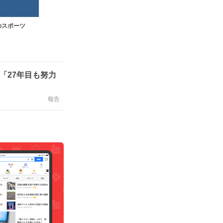
のスポーツ
「27年目も努力
」
報告