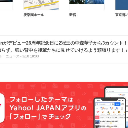
後楽園ホール
新宿
東京都
eonがデビュー26周年記念日に2冠王の中森華子から3カウント！
怠らず、強い背中を後輩たちに見せていけるよう頑張ります！
ル・ニュース
-
3/18 18:03