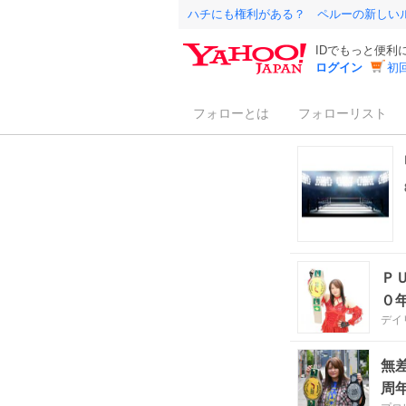
ハチにも権利がある？ ペルーの新しい
IDでもっと便利
ログイン
初
フォローとは
フォローリスト
Ｐ
０
デイ
無差
周