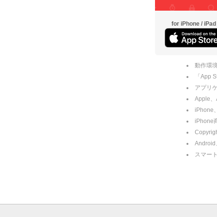
for iPhone / iPad
動作環境
「App
アプリケー
Apple
iPhone
iPho
Copyrig
Andro
スマー