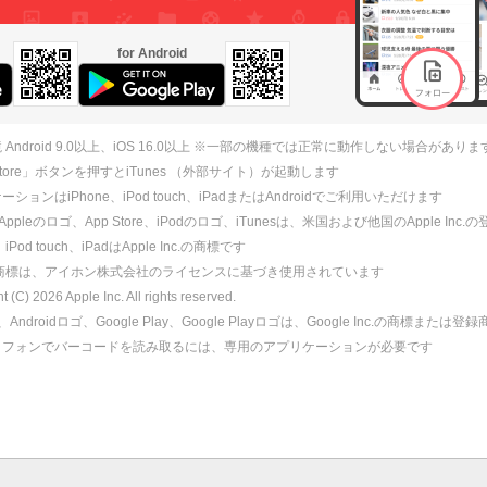
for Android
 Android 9.0以上、iOS 16.0以上 ※一部の機種では正常に動作しない場合がありま
 Store」ボタンを押すとiTunes （外部サイト）が起動します
ションはiPhone、iPod touch、iPadまたはAndroidでご利用いただけます
、Appleのロゴ、App Store、iPodのロゴ、iTunesは、米国および他国のApple Inc
、iPod touch、iPadはApple Inc.の商標です
ne商標は、アイホン株式会社のライセンスに基づき使用されています
ht (C)
2026
Apple Inc. All rights reserved.
id、Androidロゴ、Google Play、Google Playロゴは、Google Inc.の商標または
トフォンでバーコードを読み取るには、専用のアプリケーションが必要です