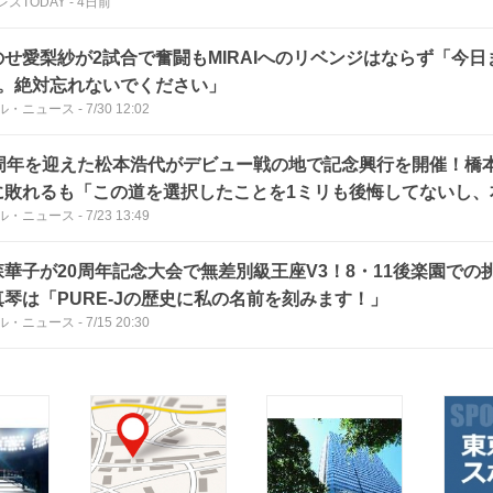
レスTODAY
-
4日前
のせ愛梨紗が2試合で奮闘もMIRAIへのリベンジはならず「今日
勝。絶対忘れないでください」
ル・ニュース
-
7/30 12:02
0周年を迎えた松本浩代がデビュー戦の地で記念興行を開催！橋
に敗れるも「この道を選択したことを1ミリも後悔してないし、
ル・ニュース
-
7/23 13:49
ます！」
森華子が20周年記念大会で無差別級王座V3！8・11後楽園での
真琴は「PURE-Jの歴史に私の名前を刻みます！」
ル・ニュース
-
7/15 20:30