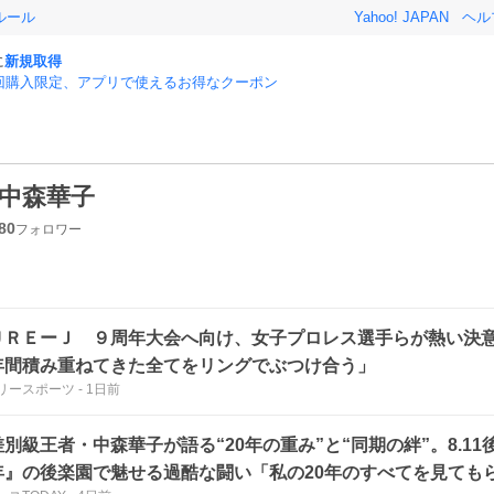
ルール
Yahoo! JAPAN
ヘル
に
新規取得
回購入限定、アプリで使えるお得なクーポン
中森華子
80
フォロワー
ＵＲＥーＪ ９周年大会へ向け、女子プロレス選手らが熱い決
年間積み重ねてきた全てをリングでぶつけ合う」
リースポーツ
-
1日前
別級王者・中森華子が語る“20年の重み”と“同期の絆”。8.11
年』の後楽園で魅せる過酷な闘い「私の20年のすべてを見ても