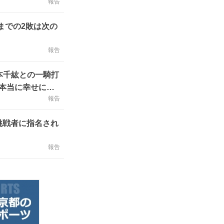
報告
までの2敗は次の
報告
本千紘との一騎打
本当に幸せに思
報告
挑戦者に指名され
報告