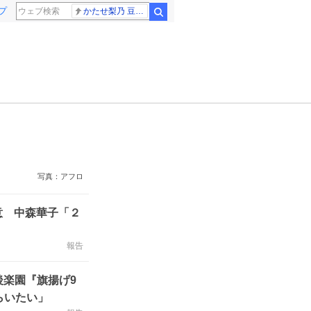
プ
かたせ梨乃 豆原一成
検索
写真：アフロ
意 中森華子「２
報告
後楽園『旗揚げ9
らいたい」