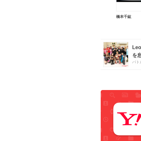
橋本千紘
L
を
バト