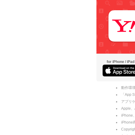
for iPhone / iPad
動作環境
「App
アプリケー
Apple
iPhone
iPho
Copyrig