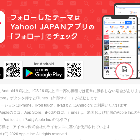
for Android
 Android 9.0以上、iOS 16.0以上 ※一部の機種では正常に動作しない場合がありま
 Store」ボタンを押すとiTunes （外部サイト）が起動します
ションはiPhone、iPod touch、iPadまたはAndroidでご利用いただけます
、Appleのロゴ、App Store、iPodのロゴ、iTunesは、米国および他国のApple Inc
、iPod touch、iPadはApple Inc.の商標です
ne商標は、アイホン株式会社のライセンスに基づき使用されています
ht (C)
2026
Apple Inc. All rights reserved.