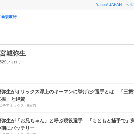
Yahoo! JAPAN
ヘル
に
新規取得
宮城弥生
529
フォロワー
城弥生がオリックス浮上のキーマンに挙げた2選手とは 「三振
三振」と絶賛
ニチアネックス
-
6日前
城弥生が「お兄ちゃん」と呼ぶ現役選手 「もともと捕手で」
少期にバッテリー