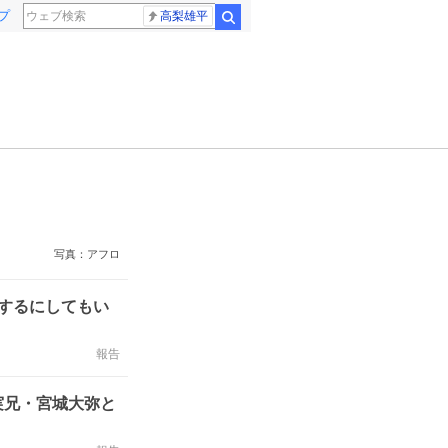
プ
高梨雄平
検索
写真：アフロ
するにしてもい
報告
実兄・宮城大弥と