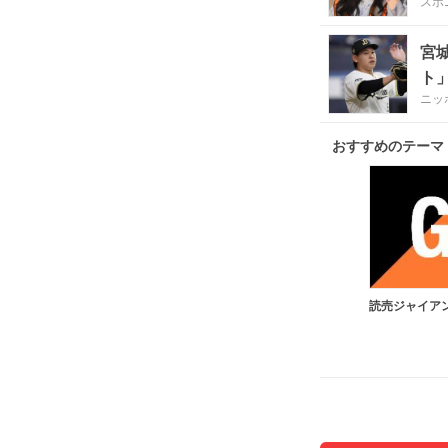
スポ
宮
ト
ニッ
おすすめのテーマ
読売ジャイア