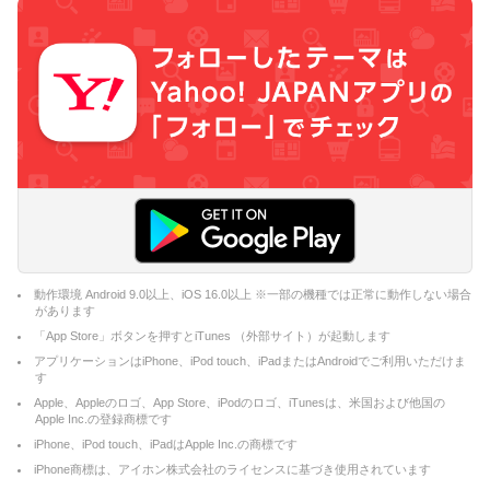
動作環境 Android 9.0以上、iOS 16.0以上 ※一部の機種では正常に動作しない場合
があります
「App Store」ボタンを押すとiTunes （外部サイト）が起動します
アプリケーションはiPhone、iPod touch、iPadまたはAndroidでご利用いただけま
す
Apple、Appleのロゴ、App Store、iPodのロゴ、iTunesは、米国および他国の
Apple Inc.の登録商標です
iPhone、iPod touch、iPadはApple Inc.の商標です
iPhone商標は、アイホン株式会社のライセンスに基づき使用されています