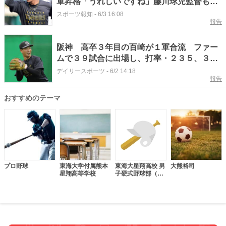
軍昇格「うれしいですね」藤川球児監督も期
待の右打ち内野手「任されたところでやるだ
スポーツ報知
-
6/3 16:08
報告
けかなと思います」
阪神 高卒３年目の百崎が１軍合流 ファー
ムで３９試合に出場し、打率・２３５、３本
塁打、１３打点 ２日の西武戦は中止も昇格
デイリースポーツ
-
6/2 14:18
報告
ならプロ初
おすすめのテーマ
プロ野球
東海大学付属熊本
東海大星翔高校 男
大熊裕司
星翔高等学校
子硬式野球部（熊
本県）