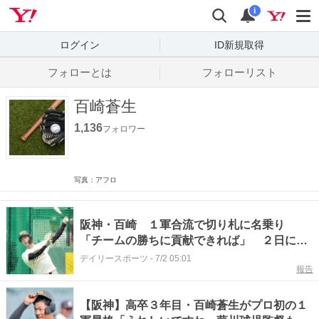
Yahoo! JAPAN
検索
通知数
i
ログイン
ID新規取得
フォローとは
フォローリスト
百崎蒼生
1,136
フォロワー
写真：アフロ
阪神・百崎 １軍合流で切り札に名乗り
「チームの勝ちに貢献できれば」 ２日にも
プロ２度目の昇格へ
デイリースポーツ
-
7/2 05:01
報告
【阪神】高卒３年目・百崎蒼生がプロ初の１