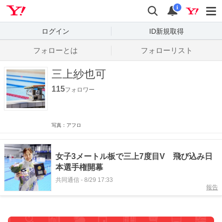
Yahoo! JAPAN
検索
通知数
i
ログイン
ID新規取得
フォローとは
フォローリスト
三上紗也可
115
フォロワー
写真：アフロ
女子3メートル板で三上7度目V 飛び込み日
本選手権開幕
共同通信
-
8/29 17:33
報告