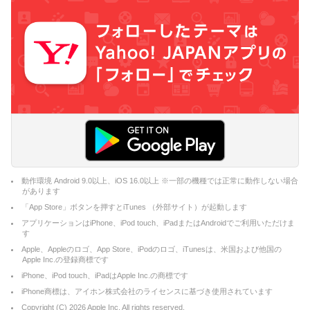
動作環境 Android 9.0以上、iOS 16.0以上 ※一部の機種では正常に動作しない場合
があります
「App Store」ボタンを押すとiTunes （外部サイト）が起動します
アプリケーションはiPhone、iPod touch、iPadまたはAndroidでご利用いただけま
す
Apple、Appleのロゴ、App Store、iPodのロゴ、iTunesは、米国および他国の
Apple Inc.の登録商標です
iPhone、iPod touch、iPadはApple Inc.の商標です
iPhone商標は、アイホン株式会社のライセンスに基づき使用されています
Copyright (C)
2026
Apple Inc. All rights reserved.