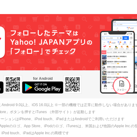
for Android
 Android 9.0以上、iOS 16.0以上 ※一部の機種では正常に動作しない場合がありま
 Store」ボタンを押すとiTunes （外部サイト）が起動します
ションはiPhone、iPod touch、iPadまたはAndroidでご利用いただけます
、Appleのロゴ、App Store、iPodのロゴ、iTunesは、米国および他国のApple Inc
、iPod touch、iPadはApple Inc.の商標です