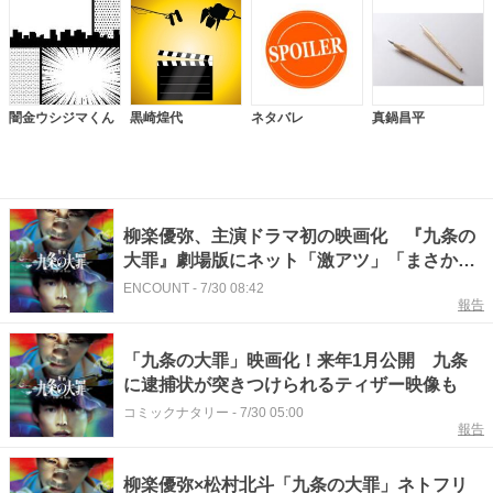
闇金ウシジマくん
黒崎煌代
ネタバレ
真鍋昌平
柳楽優弥、主演ドラマ初の映画化 『九条の
大罪』劇場版にネット「激アツ」「まさか映
画館で観られるとは！」
ENCOUNT
-
7/30 08:42
報告
「九条の大罪」映画化！来年1月公開 九条
に逮捕状が突きつけられるティザー映像も
コミックナタリー
-
7/30 05:00
報告
柳楽優弥×松村北斗「九条の大罪」ネトフリ