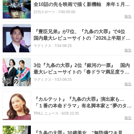
全10話の先を映画で描く新機軸 来年１月８
日公開
日刊スポーツ
-
7/30 05:00
報告
『豊臣兄弟』が7位、『九条の大罪』で4位
国内最大レビューサイトの「2026上半期ドラ
マ」ランキング 1位に絶賛の声
マグミクス
-
7/16 08:25
報告
3位『九条の大罪』2位『銀河の一票』 国内
最大レビューサイトの「春ドラマ満足度ラン
キング」1位には「主演がピッタリ」の声
マグミクス
-
7/15 08:25
報告
『カルテット』『九条の大罪』演出家も…
「１番の本命ドラマ」有名脚本家と“夢のタッ
グ”実現した【新・金曜ドラマ】
TRILL ニュース
-
6/28 22:35
報告
『九条の大罪』30歳美女、“無防備ワキ見