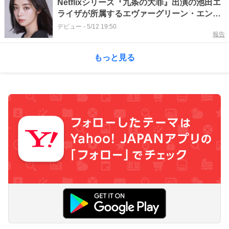
Netflixシリーズ『九条の大罪』出演の池田エ
ライザが所属するエヴァーグリーン・エンタ
テイメントが新人を募集『2026春ドラマ特別
デビュー
-
5/12 19:50
報告
オーディション』開催
もっと見る