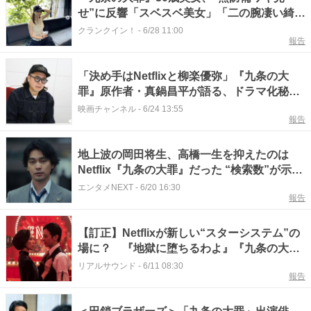
せ”に反響「スベスベ美女」「二の腕凄い綺
麗」
クランクイン！
-
6/28 11:00
報告
「決め手はNetflixと柳楽優弥」『九条の大
罪』原作者・真鍋昌平が語る、ドラマ化秘
話。単独インタビュー
映画チャンネル
-
6/24 13:55
報告
地上波の岡田将生、高橋一生を抑えたのは
Netflix『九条の大罪』だった “検索数”が示す
異変
エンタメNEXT
-
6/20 16:30
報告
【訂正】Netflixが新しい“スターシステム”の
場に？ 『地獄に堕ちるわよ』『九条の大
罪』などの常連組
リアルサウンド
-
6/11 08:30
報告