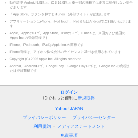
動作環境 Android 9.0以上、iOS 16.0以上 ※一部の機種では正常に動作しない場合
があります
「App Store」ボタンを押すとiTunes （外部サイト）が起動します
アプリケーションはiPhone、iPod touch、iPadまたはAndroidでご利用いただけま
す
Apple、Appleのロゴ、App Store、iPodのロゴ、iTunesは、米国および他国の
Apple Inc.の登録商標です
iPhone、iPod touch、iPadはApple Inc.の商標です
iPhone商標は、アイホン株式会社のライセンスに基づき使用されています
Copyright (C)
2026
Apple Inc. All rights reserved.
Android、Androidロゴ、Google Play、Google Playロゴは、Google Inc.の商標ま
たは登録商標です
ログイン
IDでもっと便利に
新規取得
Yahoo! JAPAN
プライバシーポリシー
プライバシーセンター
利用規約
メディアステートメント
免責事項