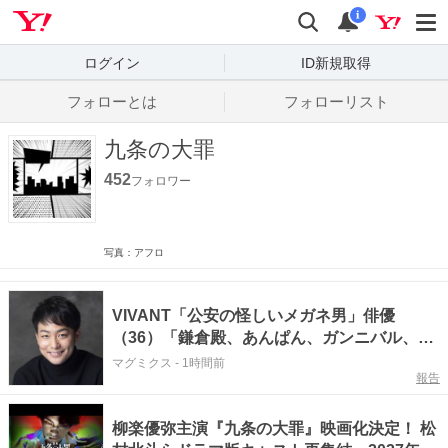
Yahoo! JAPAN
検索
通知数
i
ログイン
ID新規取得
フォローとは
フォローリスト
九条の大罪
452
フォロワー
写真：アフロ
VIVANT「公安の怪しいメガネ男」俳優
（36）「鎌倉殿、あんぱん、ガンニバル、九
条の大罪」出演イケメンに「超裏切りそう」
マグミクス
-
1時間前
報告
の声
柳楽優弥主演『九条の大罪』映画化決定！ 松