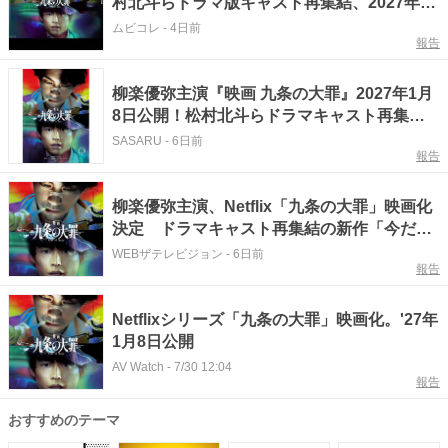
村北斗らドラマ版キャスト再集結、2027年1
月公開へ
ムビコレ
-
4日前
報告
柳楽優弥主演『映画 九条の大罪』2027年1月
8日公開！松村北斗らドラマキャスト再集
結、“最後の弁護”を予感させるティザー映像
SASARU
-
6日前
報告
解禁
柳楽優弥主演、Netflix「九条の大罪」映画化
決定 ドラマキャスト再集結の新作「今だか
らこそ、多くの方に届いてほしい」
WEBザテレビジョン
-
6日前
報告
Netflixシリーズ「九条の大罪」映画化。'27年
1月8日公開
AV Watch
-
7/30 12:04
報告
おすすめのテーマ