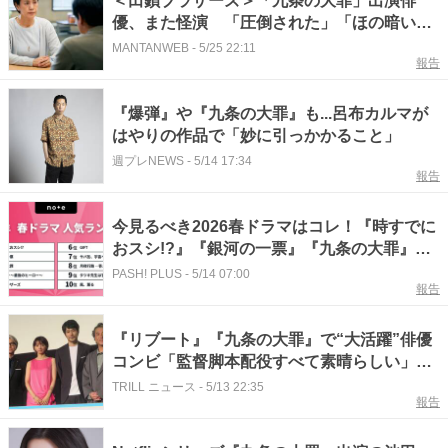
＜田鎖ブラザーズ＞「九条の大罪」出演俳
優、また怪演 「圧倒された」「ほの暗い恐
ろしさにゾクっと」「怖すぎる」（ネタバレ
MANTANWEB
-
5/25 22:11
報告
あり）
『爆弾』や『九条の大罪』も...呂布カルマが
はやりの作品で「妙に引っかかること」
週プレNEWS
-
5/14 17:34
報告
今見るべき2026春ドラマはコレ！『時すでに
おスシ!?』『銀河の一票』『九条の大罪』な
どがランクインの「2026年 春ドラマ人気ラン
PASH! PLUS
-
5/14 07:00
報告
キング」をnoteが発表
『リブート』『九条の大罪』で“大活躍”俳優
コンビ「監督脚本配役すべて素晴らしい」完
成度の高い“４年前”の名作映画
TRILL ニュース
-
5/13 22:35
報告