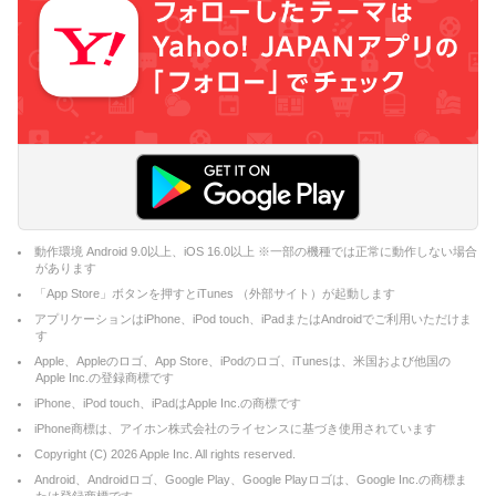
動作環境 Android 9.0以上、iOS 16.0以上 ※一部の機種では正常に動作しない場合
があります
「App Store」ボタンを押すとiTunes （外部サイト）が起動します
アプリケーションはiPhone、iPod touch、iPadまたはAndroidでご利用いただけま
す
Apple、Appleのロゴ、App Store、iPodのロゴ、iTunesは、米国および他国の
Apple Inc.の登録商標です
iPhone、iPod touch、iPadはApple Inc.の商標です
iPhone商標は、アイホン株式会社のライセンスに基づき使用されています
Copyright (C)
2026
Apple Inc. All rights reserved.
Android、Androidロゴ、Google Play、Google Playロゴは、Google Inc.の商標ま
たは登録商標です