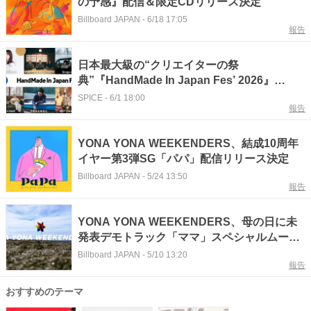
の予感』配信＆限定CDリリース決定
Billboard JAPAN
-
6/18 17:05
報告
日本最大級の“クリエイターの祭
典”『HandMade In Japan Fes’ 2026』
YONA YONA WEEKENDERS、D.W.ニコル
SPICE
-
6/1 18:00
報告
ズら7組のステージ出演を発表
YONA YONA WEEKENDERS、結成10周年
イヤー第3弾SG「パパ」配信リリース決定
Billboard JAPAN
-
5/24 13:50
報告
YONA YONA WEEKENDERS、母の日に未
発表デモトラック「ママ」スペシャルムービ
ー公開
Billboard JAPAN
-
5/10 13:20
報告
おすすめのテーマ