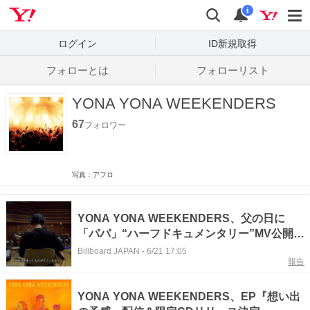
Yahoo! JAPAN
検索
通知数
i
ログイン
ID新規取得
フォローとは
フォローリスト
YONA YONA WEEKENDERS
67
フォロワー
写真：アフロ
YONA YONA WEEKENDERS、父の日に
「パパ」“ハーフドキュメンタリー”MV公開
全国7都市を巡るツアーへ
Billboard JAPAN
-
6/21 17:05
報告
YONA YONA WEEKENDERS、EP『想い出