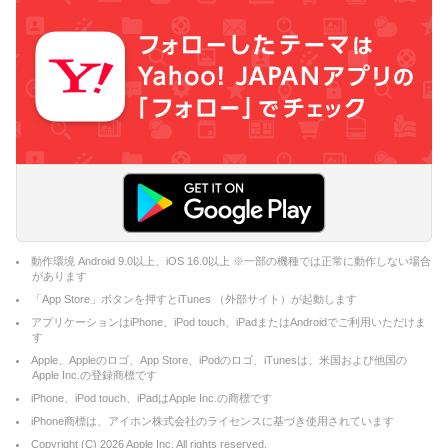
動作環境 Android 9.0以上、iOS 16.0以上 ※一部の機種では正常に動作しない場合
があります
「App Store」ボタンを押すとiTunes （外部サイト）が起動します
アプリケーションはiPhone、iPod touch、iPadまたはAndroidでご利用いただけま
す
Apple、Appleのロゴ、App Store、iPodのロゴ、iTunesは、米国および他国の
Apple Inc.の登録商標です
iPhone、iPod touch、iPadはApple Inc.の商標です
iPhone商標は、アイホン株式会社のライセンスに基づき使用されています
Copyright (C)
2026
Apple Inc. All rights reserved.