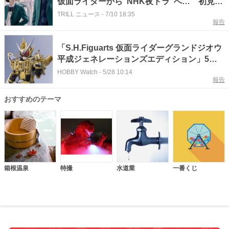
仮面ライダーから“NHK夜ドラ”へ… 初見の
視聴者も引き込んだ俳優に“称賛”の声
TRILL ニュース
-
7/10 18:35
報告
「S.H.Figuarts 仮面ライダーグランドジオウ
平成ジェネレーションズエディション」5月
29日16時より予約開始
HOBBY Watch
-
5/28 10:14
報告
おすすめのテーマ
箱根温泉
特撮
水道業
一番くじ