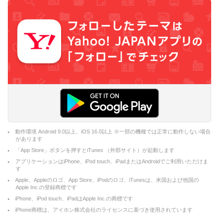
動作環境 Android 9.0以上、iOS 16.0以上 ※一部の機種では正常に動作しない場合
があります
「App Store」ボタンを押すとiTunes （外部サイト）が起動します
アプリケーションはiPhone、iPod touch、iPadまたはAndroidでご利用いただけま
す
Apple、Appleのロゴ、App Store、iPodのロゴ、iTunesは、米国および他国の
Apple Inc.の登録商標です
iPhone、iPod touch、iPadはApple Inc.の商標です
iPhone商標は、アイホン株式会社のライセンスに基づき使用されています