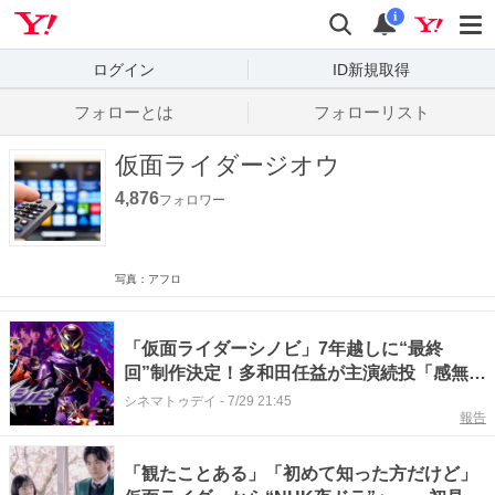
Yahoo! JAPAN
検索
通知数
i
ログイン
ID新規取得
フォローとは
フォローリスト
仮面ライダージオウ
4,876
フォロワー
写真：アフロ
「仮面ライダーシノビ」7年越しに“最終
回”制作決定！多和田任益が主演続投「感無量
です」
シネマトゥデイ
-
7/29 21:45
報告
「観たことある」「初めて知った方だけど」