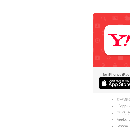
for iPhone / iPad
動作環境
「App
アプリケー
Apple
iPhone