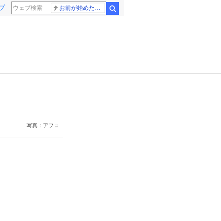
プ
お前が始めた物語だろ
検索
写真：アフロ