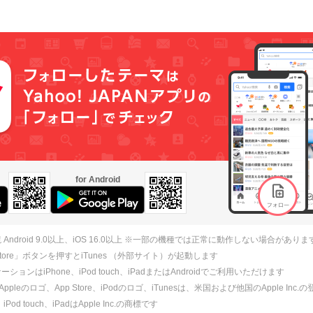
for Android
 Android 9.0以上、iOS 16.0以上 ※一部の機種では正常に動作しない場合がありま
 Store」ボタンを押すとiTunes （外部サイト）が起動します
ションはiPhone、iPod touch、iPadまたはAndroidでご利用いただけます
、Appleのロゴ、App Store、iPodのロゴ、iTunesは、米国および他国のApple Inc
、iPod touch、iPadはApple Inc.の商標です