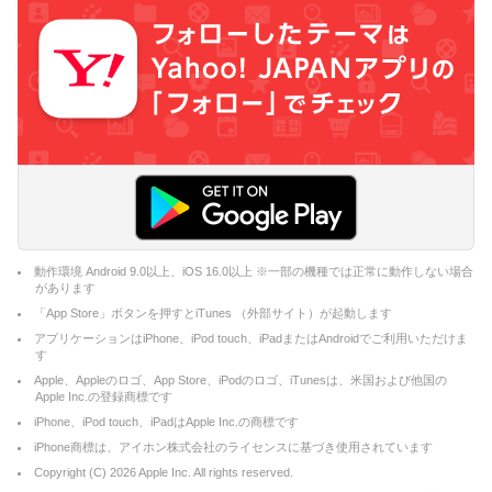
動作環境 Android 9.0以上、iOS 16.0以上 ※一部の機種では正常に動作しない場合
があります
「App Store」ボタンを押すとiTunes （外部サイト）が起動します
アプリケーションはiPhone、iPod touch、iPadまたはAndroidでご利用いただけま
す
Apple、Appleのロゴ、App Store、iPodのロゴ、iTunesは、米国および他国の
Apple Inc.の登録商標です
iPhone、iPod touch、iPadはApple Inc.の商標です
iPhone商標は、アイホン株式会社のライセンスに基づき使用されています
Copyright (C)
2026
Apple Inc. All rights reserved.