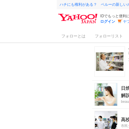
ハチにも権利がある？ ペルーの新しい
IDでもっと便利
ログイン
ヤ
フォローとは
フォローリスト
日
解
bea
高
市民