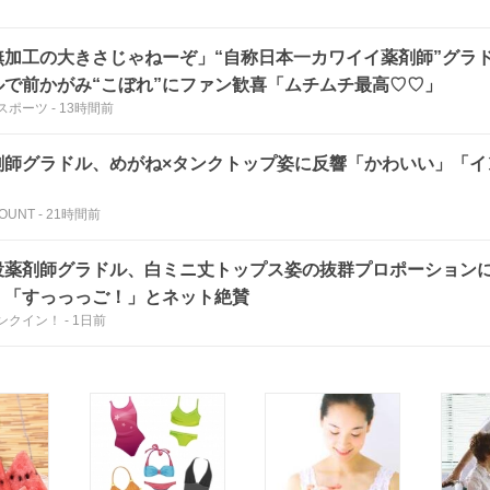
無加工の大きさじゃねーぞ」“自称日本一カワイイ薬剤師”グラ
ルで前かがみ“こぼれ”にファン歓喜「ムチムチ最高♡♡」
スポーツ
-
13時間前
剤師グラドル、めがね×タンクトップ姿に反響「かわいい」「イ
」
OUNT
-
21時間前
役薬剤師グラドル、白ミニ丈トップス姿の抜群プロポーション
」「すっっっご！」とネット絶賛
ンクイン！
-
1日前