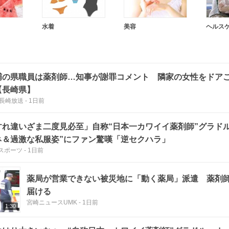
水着
美容
ヘルス
捕の県職員は薬剤師…知事が謝罪コメント 隣家の女性をドア
【長崎県】
C長崎放送
-
1日前
すれ違いざま二度見必至」自称“日本一カワイイ薬剤師”グラド
ネ＆過激な私服姿”にファン驚嘆「逆セクハラ」
スポーツ
-
1日前
薬局が営業できない被災地に「動く薬局」派遣 薬剤
届ける
宮崎ニュースUMK
-
1日前
1:30