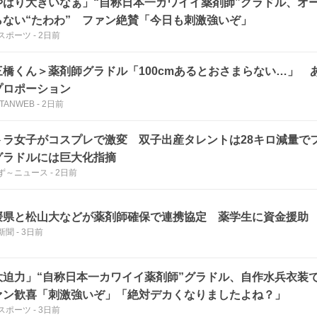
やはり大きいなぁ」“自称日本一カワイイ薬剤師”グラドル、オ
らない“たわわ” ファン絶賛「今日も刺激強いぞ」
スポーツ
-
2日前
三橋くん＞薬剤師グラドル「100cmあるとおさまらない…」 
プロポーション
TANWEB
-
2日前
トラ女子がコスプレで激変 双子出産タレントは28キロ減量で
グラドルには巨大化指摘
ず～ニュース
-
2日前
媛県と松山大などが薬剤師確保で連携協定 薬学生に資金援助
新聞
-
3日前
大迫力」“自称日本一カワイイ薬剤師”グラドル、自作水兵衣装
ァン歓喜「刺激強いぞ」「絶対デカくなりましたよね？」
スポーツ
-
3日前