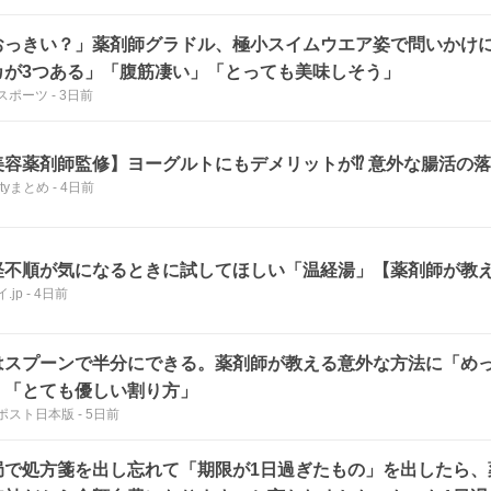
おっきい？」薬剤師グラドル、極小スイムウエア姿で問いかけに
カが3つある」「腹筋凄い」「とっても美味しそう」
スポーツ
-
3日前
美容薬剤師監修】ヨーグルトにもデメリットが⁉ 意外な腸活の
utyまとめ
-
4日前
経不順が気になるときに試してほしい「温経湯」【薬剤師が教
.jp
-
4日前
はスプーンで半分にできる。薬剤師が教える意外な方法に「め
」「とても優しい割り方」
ポスト日本版
-
5日前
局で処方箋を出し忘れて「期限が1日過ぎたもの」を出したら、