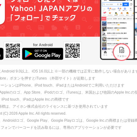
for Android
 Android 9.0以上、iOS 16.0以上 ※一部の機種では正常に動作しない場合がありま
 Store」ボタンを押すとiTunes （外部サイト）が起動します
ションはiPhone、iPod touch、iPadまたはAndroidでご利用いただけます
、Appleのロゴ、App Store、iPodのロゴ、iTunesは、米国および他国のApple Inc
、iPod touch、iPadはApple Inc.の商標です
ne商標は、アイホン株式会社のライセンスに基づき使用されています
ht (C)
2026
Apple Inc. All rights reserved.
id、Androidロゴ、Google Play、Google Playロゴは、Google Inc.の商標または
トフォンでバーコードを読み取るには、専用のアプリケーションが必要です