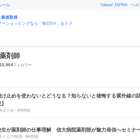
ルール
Yahoo! JAPAN
ヘル
に
新規取得
フーショッピングなら「毎日5％」おトク
薬剤師
10,964
フォロワー
焼け止めを使わないとどうなる？知らないと後悔する紫外線の
説】
utyまとめ
-
6時間前
校生が薬剤師の仕事理解 信大病院薬剤部が魅力発信へセミナ
タイムスWEB
-
8時間前