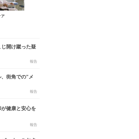
ケア
こじ開け蹴った疑
報告
ル、街角での“メ
報告
師が健康と安心を
報告