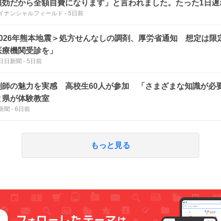
無効だから全額自費になります」と言われました。たった1日遅
イナンシャルフィールド
-
5日前
きかなくなるのでしょうか？
2026年熊本地震＞処方せんなしの調剤、厚労省通知 想定は限
医療機関受診を」
日日新聞
-
5日前
剤師の魅力を実感 高校生60人が参加 「さまざまな知識が必
と県が体験教室
新聞
-
6日前
もっと見る