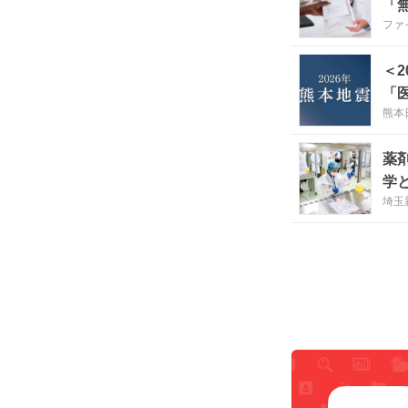
「
ファ
は
＜
「
熊本
薬
学
埼玉