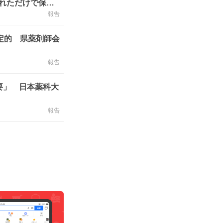
れただけで保険
報告
定的 県薬剤師会
報告
要」 日本薬科大
報告