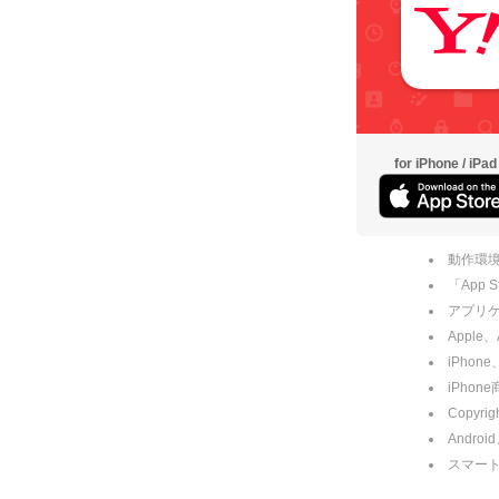
for iPhone / iPad
動作環境
「App
アプリケー
Apple
iPhone
iPho
Copyrig
Andro
スマー