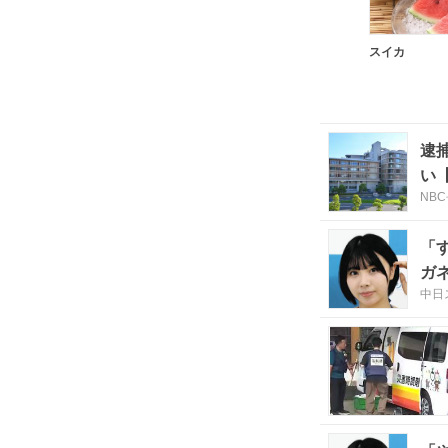
スイカ
逮
い
NB
「
ガ
中日