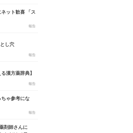
ネット歓喜 「ス
報告
落とし穴
報告
える漢方薬辞典】
報告
っちゃ参考にな
報告
薬剤師さんに