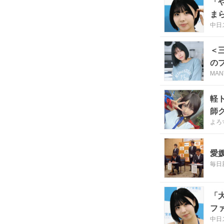
「
ま
中日
＜
の
MAN
軽
師
よろ
愛
毎日
「
フ
中日