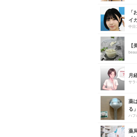
「
イ
中日
【
bea
月
サライ
薬
る
ハフ
薬