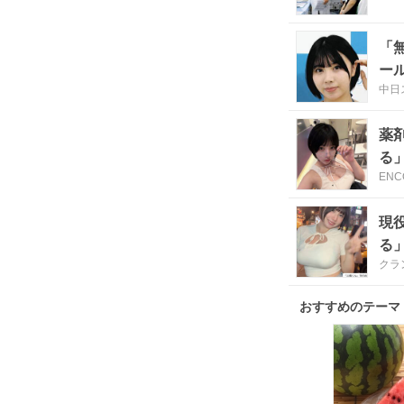
「
ー
中日
薬
る
ENC
現
る
クラ
おすすめのテーマ