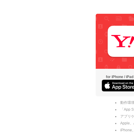
for iPhone / iPad
動作環境
「App
アプリケー
Apple
iPhone