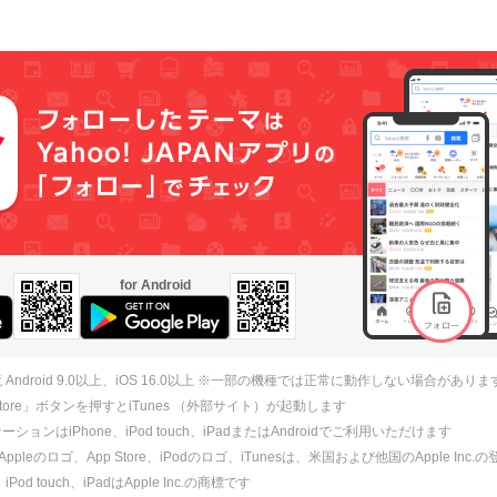
for Android
 Android 9.0以上、iOS 16.0以上 ※一部の機種では正常に動作しない場合がありま
 Store」ボタンを押すとiTunes （外部サイト）が起動します
ションはiPhone、iPod touch、iPadまたはAndroidでご利用いただけます
、Appleのロゴ、App Store、iPodのロゴ、iTunesは、米国および他国のApple Inc
、iPod touch、iPadはApple Inc.の商標です