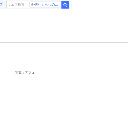
プ
借りぐらしのアリエッティ 耳をすませば
検索
写真：アフロ