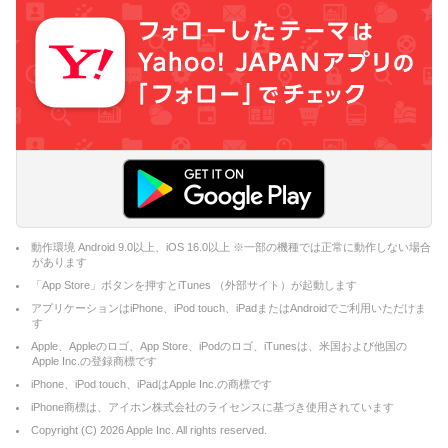
動作環境 Android 9.0以上、iOS 16.0以上 ※一部の機種では正常に動作しない場合
があります
「App Store」ボタンを押すとiTunes （外部サイト）が起動します
アプリケーションはiPhone、iPod touch、iPadまたはAndroidでご利用いただけま
す
Apple、Appleのロゴ、App Store、iPodのロゴ、iTunesは、米国および他国の
Apple Inc.の登録商標です
iPhone、iPod touch、iPadはApple Inc.の商標です
iPhone商標は、アイホン株式会社のライセンスに基づき使用されています
Copyright (C)
2026
Apple Inc. All rights reserved.