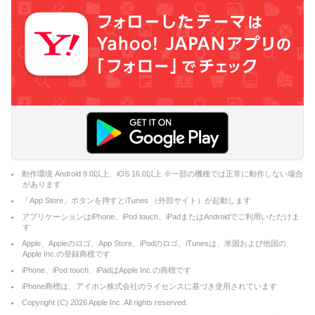
動作環境 Android 9.0以上、iOS 16.0以上 ※一部の機種では正常に動作しない場合
があります
「App Store」ボタンを押すとiTunes （外部サイト）が起動します
アプリケーションはiPhone、iPod touch、iPadまたはAndroidでご利用いただけま
す
Apple、Appleのロゴ、App Store、iPodのロゴ、iTunesは、米国および他国の
Apple Inc.の登録商標です
iPhone、iPod touch、iPadはApple Inc.の商標です
iPhone商標は、アイホン株式会社のライセンスに基づき使用されています
Copyright (C)
2026
Apple Inc. All rights reserved.