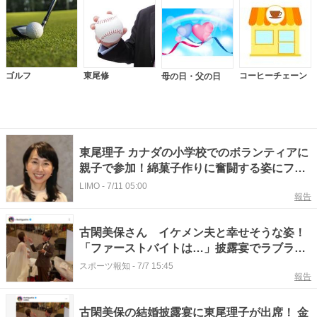
ゴルフ
東尾修
コーヒーチェーン
母の日・父の日
東尾理子 カナダの小学校でのボランティアに
親子で参加！綿菓子作りに奮闘する姿にファ
ン注目
LIMO
-
7/11 05:00
報告
古閑美保さん イケメン夫と幸せそうな姿！
「ファーストバイトは…」披露宴でラブラ
ブ…東尾理子が公開
スポーツ報知
-
7/7 15:45
報告
古閑美保の結婚披露宴に東尾理子が出席！ 金