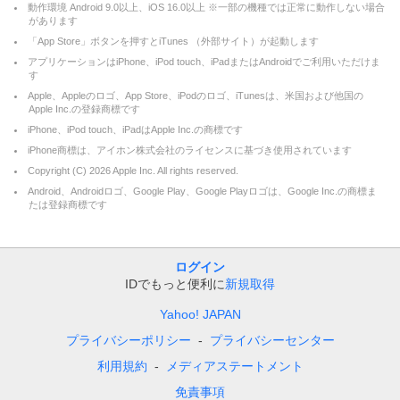
動作環境 Android 9.0以上、iOS 16.0以上 ※一部の機種では正常に動作しない場合
があります
「App Store」ボタンを押すとiTunes （外部サイト）が起動します
アプリケーションはiPhone、iPod touch、iPadまたはAndroidでご利用いただけま
す
Apple、Appleのロゴ、App Store、iPodのロゴ、iTunesは、米国および他国の
Apple Inc.の登録商標です
iPhone、iPod touch、iPadはApple Inc.の商標です
iPhone商標は、アイホン株式会社のライセンスに基づき使用されています
Copyright (C)
2026
Apple Inc. All rights reserved.
Android、Androidロゴ、Google Play、Google Playロゴは、Google Inc.の商標ま
たは登録商標です
ログイン
IDでもっと便利に
新規取得
Yahoo! JAPAN
プライバシーポリシー
プライバシーセンター
利用規約
メディアステートメント
免責事項