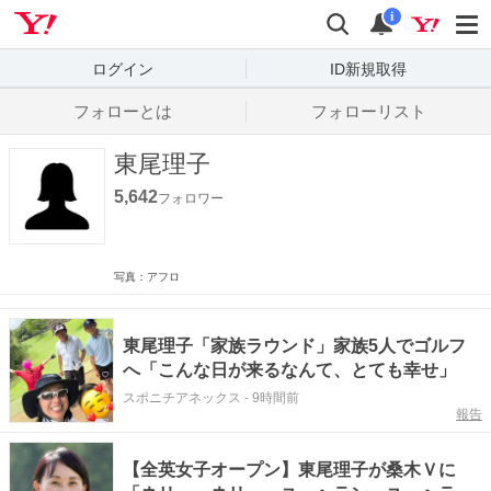
Yahoo! JAPAN
検索
通知数
i
ログイン
ID新規取得
フォローとは
フォローリスト
東尾理子
5,642
フォロワー
写真：アフロ
東尾理子「家族ラウンド」家族5人でゴルフ
へ「こんな日が来るなんて、とても幸せ」
スポニチアネックス
-
9時間前
報告
【全英女子オープン】東尾理子が桑木Ｖに