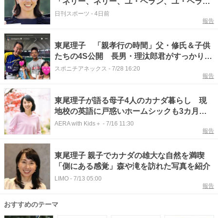
「ネリー、ネリー、ユ・ヘラン、ユ・ヘラ
ン、桑木さん」
日刊スポーツ
-
4日前
報告
東尾理子 「親孝行の時間」父・修氏＆子供
たちの4S公開 長男・理汰郎君がすっかりイ
ケメンに！
スポニチアネックス
-
7/28 16:20
報告
東尾理子が語る母子4人のカナダ暮らし 現
地校の英語に戸惑いホームシックも3カ月で
感じたわが子の成長とは？
AERA with Kids＋
-
7/16 11:30
報告
東尾理子 親子でカナダの雄大な自然を満喫
「側にある感覚」森や滝を訪れた写真を紹介
LIMO
-
7/13 05:00
報告
おすすめのテーマ