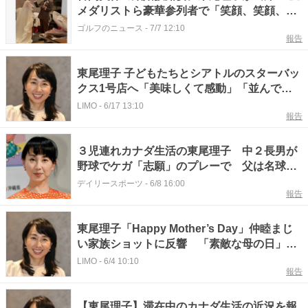
メダリストら豪華参列者で「笑顔、笑顔、笑
顔に溢れる温かい時間でした」
ゴルフのニュース
-
7/7 12:10
報告
東尾理子 子どもたちとシアトルのスターバッ
クス1号店へ「美味しくて感動」「並んでも
大満足」
LIMO
-
6/17 13:10
報告
３児連れカナダ生活の東尾理子 中２長男が
野球でケガ「志願」のプレーで 父は名球会
入り名投手、２２歳上夫は俳優
デイリースポーツ
-
6/8 16:00
報告
東尾理子「Happy Mother’s Day」仲睦まじ
い家族ショットに反響 「素敵な母の日」
「みなさんいい笑顔」
LIMO
-
6/4 10:10
報告
【東尾理子】滞在中のカナダ生活の近況を報