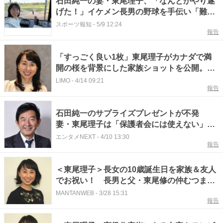
石田純一の妻・東尾理子、「なんとかやり遂
げた！」イケメン長男の野球を手伝い「難し
いよね」と共感の声
スポーツ報知
-
5/9 12:24
報告
「すっごく良い1枚」東尾理子がカナダで満
開の桜を背景にした家族ショットを公開。子
供たちと一緒に春を満喫する微笑ましい姿
LIMO
-
4/14 09:21
報告
に、温かい声が寄せられる
石田純一のサプライズプレゼントが不発
妻・東尾理子は「保護者会には使えない」と
バッサリ
エンタメNEXT
-
4/10 13:30
報告
＜東尾理子＞長女の10歳誕生日を家族＆友人
でお祝い！ 長男と父・東尾修の仲むつまじ
い2ショットも
MANTANWEB
-
3/28 15:31
報告