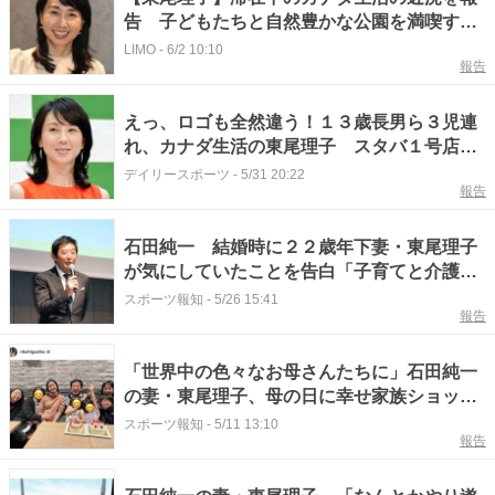
告 子どもたちと自然豊かな公園を満喫する
様子に反響
LIMO
-
6/2 10:10
報告
えっ、ロゴも全然違う！１３歳長男ら３児連
れ、カナダ生活の東尾理子 スタバ１号店訪
問「シアトルと言えば！」
デイリースポーツ
-
5/31 20:22
報告
石田純一 結婚時に２２歳年下妻・東尾理子
が気にしていたことを告白「子育てと介護
が…」
スポーツ報知
-
5/26 15:41
報告
「世界中の色々なお母さんたちに」石田純一
の妻・東尾理子、母の日に幸せ家族ショット
を多数公開！
スポーツ報知
-
5/11 13:10
報告