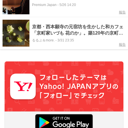
Premium Japan
-
5/26 14:20
報告
京都・西本願寺の元宿坊を生かした和カフェ
「京町家いづも 花のか」。築120年の京町家
で抹茶スイーツづくし
るるぶ＆more.
-
3/31 23:35
報告