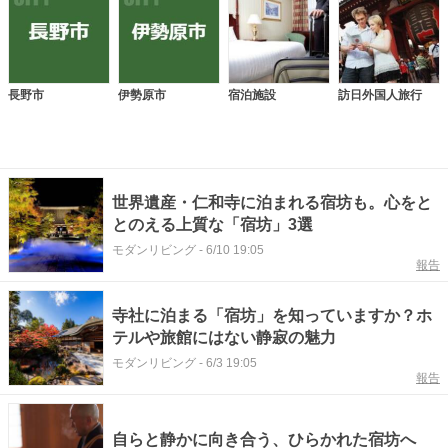
長野市
伊勢原市
宿泊施設
訪日外国人旅行
世界遺産・仁和寺に泊まれる宿坊も。心をと
とのえる上質な「宿坊」3選
モダンリビング
-
6/10 19:05
報告
寺社に泊まる「宿坊」を知っていますか？ホ
テルや旅館にはない静寂の魅力
モダンリビング
-
6/3 19:05
報告
自らと静かに向き合う、ひらかれた宿坊へ