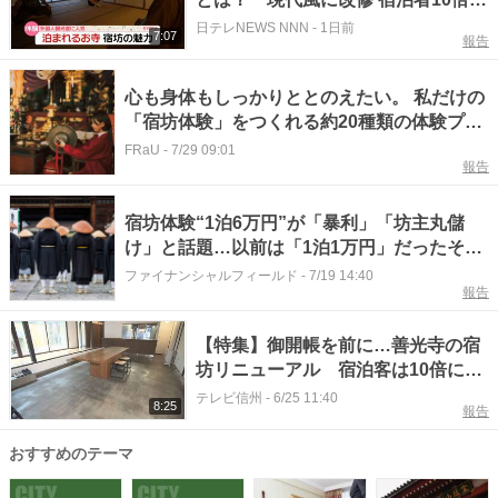
外国人観光客に人気【気になる！】
日テレNEWS NNN
-
1日前
7:07
報告
心も身体もしっかりととのえたい。 私だけの
「宿坊体験」をつくれる約20種類の体験プロ
グラム
FRaU
-
7/29 09:01
報告
宿坊体験“1泊6万円”が「暴利」「坊主丸儲
け」と話題…以前は「1泊1万円」だったそう
だけど、原因は“インバウンド需要”？ 価格は
ファイナンシャルフィールド
-
7/19 14:40
報告
実際“暴利”と言えるのか―料金相場を確認
【特集】御開帳を前に…善光寺の宿
坊リニューアル 宿泊客は10倍に
人気の今どきの「おもてなし」と
テレビ信州
-
6/25 11:40
8:25
報告
は…【長野】
おすすめのテーマ