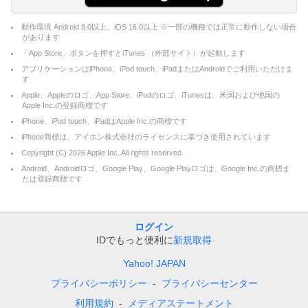
動作環境 Android 9.0以上、iOS 16.0以上 ※一部の機種では正常に動作しない場合
があります
「App Store」ボタンを押すとiTunes （外部サイト）が起動します
アプリケーションはiPhone、iPod touch、iPadまたはAndroidでご利用いただけま
す
Apple、Appleのロゴ、App Store、iPodのロゴ、iTunesは、米国および他国の
Apple Inc.の登録商標です
iPhone、iPod touch、iPadはApple Inc.の商標です
iPhone商標は、アイホン株式会社のライセンスに基づき使用されています
Copyright (C)
2026
Apple Inc. All rights reserved.
Android、Androidロゴ、Google Play、Google Playロゴは、Google Inc.の商標ま
たは登録商標です
ログイン
IDでもっと便利に
新規取得
Yahoo! JAPAN
プライバシーポリシー
プライバシーセンター
利用規約
メディアステートメント