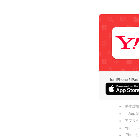
for iPhone / iPad
動作環境
「App
アプリケー
Apple
iPhone