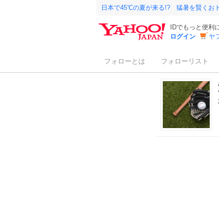
日本で45℃の夏が来る!? 猛暑を賢く
IDでもっと便利
ログイン
ヤ
フォローとは
フォローリスト