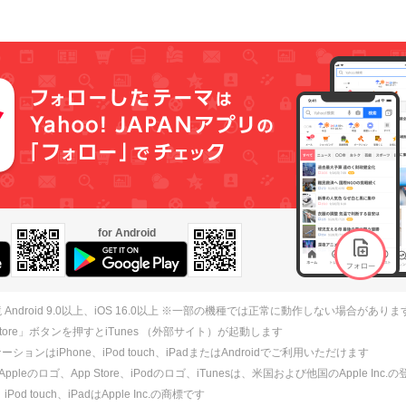
for Android
 Android 9.0以上、iOS 16.0以上 ※一部の機種では正常に動作しない場合がありま
 Store」ボタンを押すとiTunes （外部サイト）が起動します
ションはiPhone、iPod touch、iPadまたはAndroidでご利用いただけます
、Appleのロゴ、App Store、iPodのロゴ、iTunesは、米国および他国のApple Inc
、iPod touch、iPadはApple Inc.の商標です