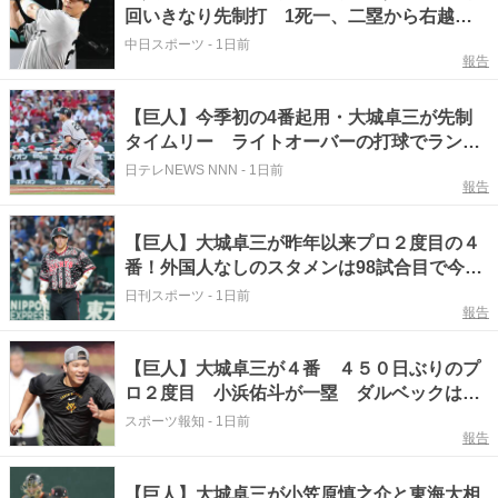
回いきなり先制打 1死一、二塁から右越え2
点適時二塁打
中日スポーツ
-
1日前
報告
【巨人】今季初の4番起用・大城卓三が先制
タイムリー ライトオーバーの打球でランナ
ー2人が生還
日テレNEWS NNN
-
1日前
報告
【巨人】大城卓三が昨年以来プロ２度目の４
番！外国人なしのスタメンは98試合目で今季
初／一覧
日刊スポーツ
-
1日前
報告
【巨人】大城卓三が４番 ４５０日ぶりのプ
ロ２度目 小浜佑斗が一塁 ダルベックはベ
ンチスタート…広島戦
スポーツ報知
-
1日前
報告
【巨人】大城卓三が小笠原慎之介と東海大相