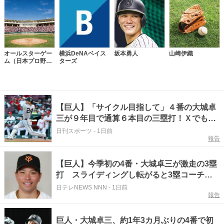
オールスターゲー
横浜DeNAベイス
坂本勇人
山崎伊織
ム（日本プロ野
ターズ
球）
【巨人】「サイクル目指して」４番の大城卓
三が９年目で通算６本目の三塁打！Ｘでもト
レンド入り
日刊スポーツ
-
1日前
報告
【巨人】今季初の4番・大城卓三が激走の3塁
打 スライディングし転がると3塁コーチャ
ーが汚れた背中をはらう
日テレNEWS NNN
-
1日前
報告
巨人・大城卓三、約1年3カ月ぶりの4番で初