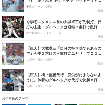
で」 愛される”鈍足キャラ”でもキャリアハ
イのシーズン2本目
中日スポーツ
-
1日前
報告
今季初スタメン４番の大城卓三が先制打、代
打の主砲・ダルベックは逆転２点打で乱打戦
にケリ…橋上采配また的中
読売新聞オンライン
-
1日前
報告
【巨人】大城卓三「自分の持ち味でもあるの
で」今季２本目の三塁打にニヤリ プロ２度
目の４番で２安打２打点
スポーツ報知
-
1日前
報告
【巨人】橋上監督代行「疲労がたまらないよ
うに」休養のダルベックが代打で決勝Ｖ打
大城卓三は「４番の仕事を果たしてくれた」
スポーツ報知
-
1日前
報告
…一問一答
おすすめのテーマ