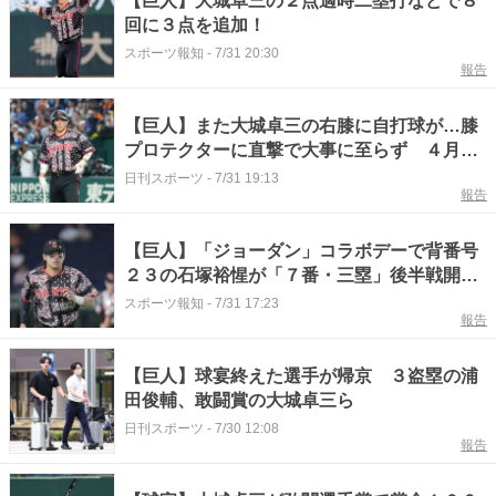
【巨人】大城卓三の２点適時二塁打などで８
回に３点を追加！
スポーツ報知
-
7/31 20:30
報告
【巨人】また大城卓三の右膝に自打球が…膝
プロテクターに直撃で大事に至らず ４月自
打球で欠場
日刊スポーツ
-
7/31 19:13
報告
【巨人】「ジョーダン」コラボデーで背番号
２３の石塚裕惺が「７番・三塁」後半戦開幕
投手のハワードは大城卓三とバッテリー…Ｄ
スポーツ報知
-
7/31 17:23
報告
ｅＮＡ戦スタメン
【巨人】球宴終えた選手が帰京 ３盗塁の浦
田俊輔、敢闘賞の大城卓三ら
日刊スポーツ
-
7/30 12:08
報告