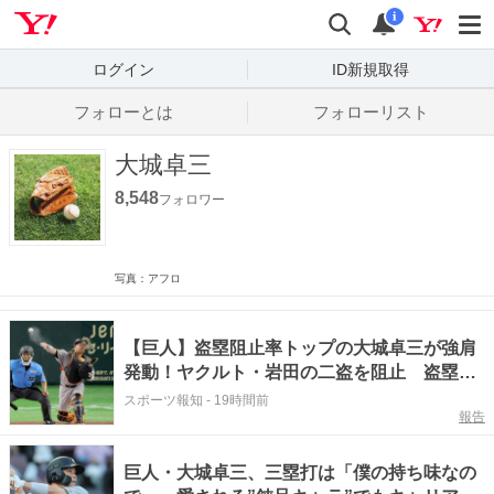
Yahoo! JAPAN
検索
通知数
i
ログイン
ID新規取得
フォローとは
フォローリスト
大城卓三
8,548
フォロワー
写真：アフロ
【巨人】盗塁阻止率トップの大城卓三が強肩
発動！ヤクルト・岩田の二盗を阻止 盗塁王
争いの浦田を“アシスト”
スポーツ報知
-
19時間前
報告
巨人・大城卓三、三塁打は「僕の持ち味なの