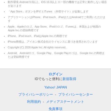
動作環境 Android 9.0以上、iOS 16.0以上 ※一部の機種では正常に動作しない場合
があります
「App Store」ボタンを押すとiTunes （外部サイト）が起動します
アプリケーションはiPhone、iPod touch、iPadまたはAndroidでご利用いただけま
す
Apple、Appleのロゴ、App Store、iPodのロゴ、iTunesは、米国および他国の
Apple Inc.の登録商標です
iPhone、iPod touch、iPadはApple Inc.の商標です
iPhone商標は、アイホン株式会社のライセンスに基づき使用されています
Copyright (C)
2026
Apple Inc. All rights reserved.
Android、Androidロゴ、Google Play、Google Playロゴは、Google Inc.の商標ま
たは登録商標です
ログイン
IDでもっと便利に
新規取得
Yahoo! JAPAN
プライバシーポリシー
プライバシーセンター
利用規約
メディアステートメント
免責事項