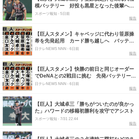
模バッテリー 好投も黒星となった後輩へ
「マウンドでの闘争心がすごい」
スポーツ報知
-
5日前
報告
【巨人スタメン】キャベッジに代わり笹原操
希を先発起用 カード勝ち越しへ バッテリ
ーは小笠原慎之介＆大城卓三
日テレNEWS NNN
-
6日前
報告
【巨人スタメン】快勝の前日と同じオーダー
でDeNAとの2戦目に挑む 先発バッテリーは
竹丸和幸ー大城卓三
日テレNEWS NNN
-
6日前
報告
【巨人】大城卓三「勝ちがついたのが良かっ
た」ハワードの移籍初勝利を攻守でアシスト
スポーツ報知
-
7/31 22:44
報告