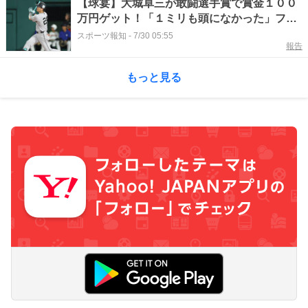
【球宴】大城卓三が敢闘選手賞で賞金１００
万円ゲット！「１ミリも頭になかった」フェ
ンス直撃２点打
スポーツ報知
-
7/30 05:55
報告
もっと見る