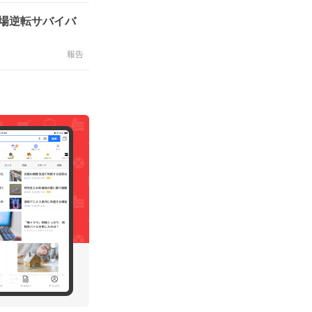
場逆転サバイバ
報告