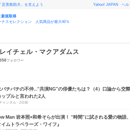
「災害救助犬」を支えよう
Yahoo! JAPAN
ヘル
に
新規取得
ーナスセレクション 人気商品が最大40％
レイチェル・マクアダムス
358
フォロワー
はバチバチの不仲...“共演NG”の俳優たちは？（4）口論から交
カップルと言われた2人
チャンネル
-
2日前
ow Man 岩本照×和希そらが出演！ “時間”に試される愛の物
タイムトラベラーズ・ワイフ』