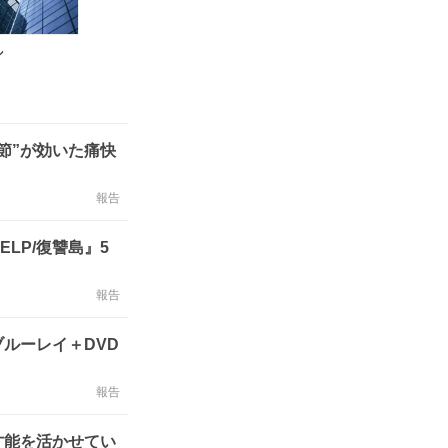
ル
節”が効いた痛快
報告
LP/復讐島』5
報告
ルーレイ＋DVD
報告
才能を活かせてい