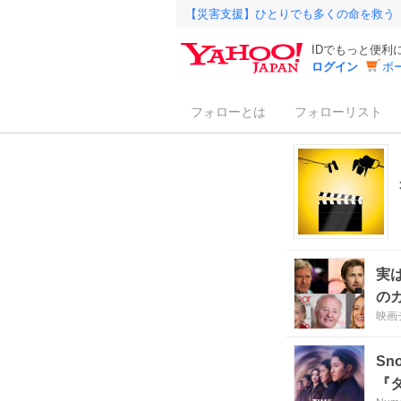
【災害支援】ひとりでも多くの命を救う
IDでもっと便利
ログイン
ボ
フォローとは
フォローリスト
実
の
映画
Sn
『