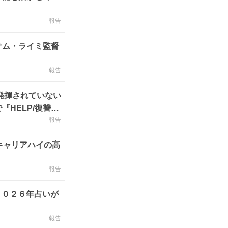
報告
サム・ライミ監督
報告
発揮されていない
HELP/復讐
報告
キャリアハイの高
報告
２０２６年占いが
報告