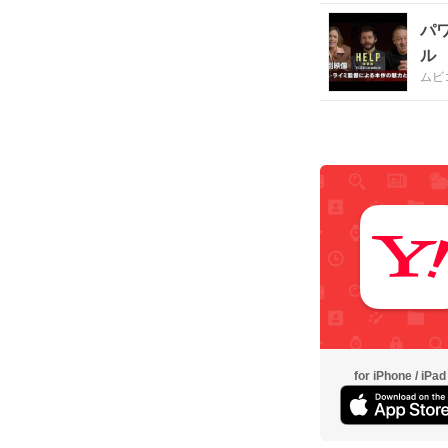
パ
ル
ムビ
for iPhone / iPad