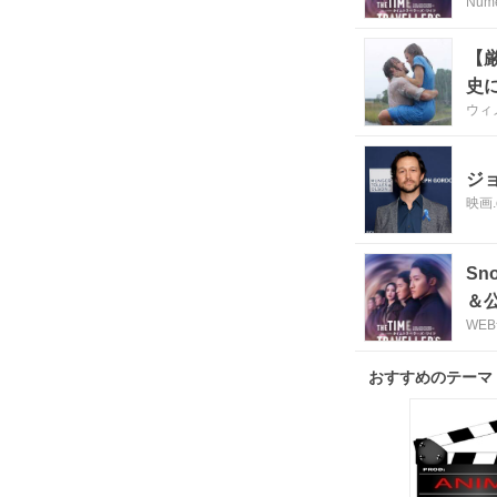
Num
【
史
ウィ
ジ
映画.
S
＆
WE
おすすめのテーマ