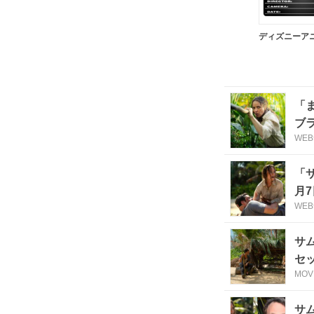
ディズニーア
「
ブ
WE
「
月
WE
サ
セ
MOV
サ