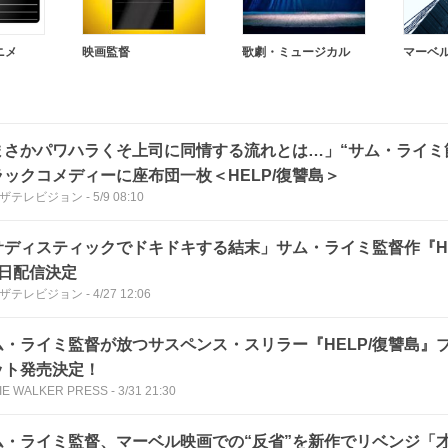
ニメ
映画監督
歌劇・ミュージカル
マーベ
まさかパワハラくそ上司に同情する流れとは…」“サム・ライミ
ラックコメディーに座布団一枚＜HELP/復讐島＞
Bザテレビジョン
-
5/9 08:10
サディスティックでドキドキする結末」サム・ライミ監督作『HE
7日配信決定
Bザテレビジョン
-
4/27 12:06
ム・ライミ監督が放つサスペンス・スリラー『HELP/復讐島』ブ
ット発売決定！
IE WALKER PRESS
-
3/31 21:30
ム・ライミ監督、マーベル映画での“反省”を新作でリベンジ「