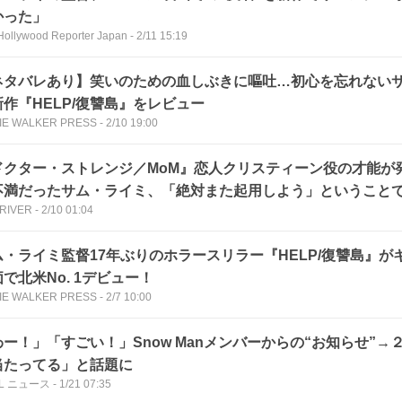
かった」
Hollywood Reporter Japan
-
2/11 15:19
ネタバレあり】笑いのための血しぶきに嘔吐…初心を忘れない
新作『HELP/復讐島』をレビュー
IE WALKER PRESS
-
2/10 19:00
ドクター・ストレンジ／MoM』恋人クリスティーン役の才能が
不満だったサム・ライミ、「絶対また起用しよう」ということで『
 RIVER
-
2/10 01:04
』主演に決定
ム・ライミ監督17年ぶりのホラースリラー『HELP/復讐島』が
で北米No. 1デビュー！
IE WALKER PRESS
-
2/7 10:00
わー！」「すごい！」Snow Manメンバーからの“お知らせ”→
当たってる」と話題に
LL ニュース
-
1/21 07:35