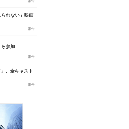
報告
れられない」映画
報告
トら参加
報告
フ」、全キャスト
報告