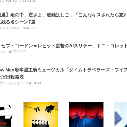
ero TOKYO
-
7/28 22:10
厳選】雨の中、逆さま、避難はしご…「こんなキスされたら忘
に残る名シーン7選
メンズヘルス
-
7/24 19:03
ョセフ・ゴードン＝レビット監督のAIスリラー、トニ・コレッ
com
-
6/17 13:00
now Man岩本照主演ミュージカル「タイムトラベラーズ・ワイ
公演日程発表
Bザテレビジョン
-
6/4 10:00