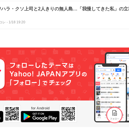
ワハラ・クソ上司と2人きりの無人島…「我慢してきた私」の立
コレ
-
1/18 19:20
for Android