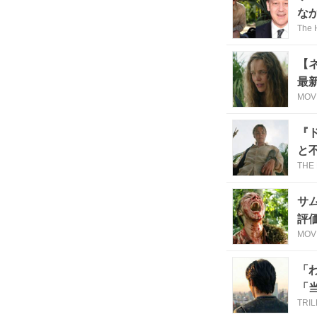
な
The 
【
最
MOV
『
と
THE
島
サ
評価
MOV
「
「
TRI