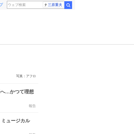
プ
三原重夫
検索
写真：アフロ
際へ…かつて理想
報告
語、ミュージカル