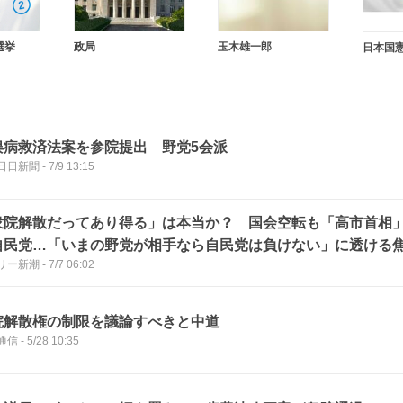
選挙
政局
玉木雄一郎
日本国
俣病救済法案を参院提出 野党5会派
日日新聞
-
7/9 13:15
衆院解散だってあり得る」は本当か？ 国会空転も「高市首相
自民党…「いまの野党が相手なら自民党は負けない」に透ける
リー新潮
-
7/7 06:02
院解散権の制限を議論すべきと中道
通信
-
5/28 10:35