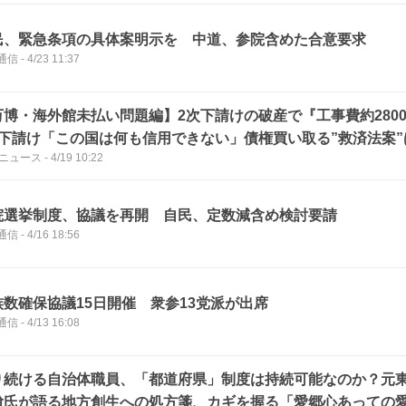
民、緊急条項の具体案明示を 中道、参院含めた合意要求
通信
-
4/23 11:37
万博・海外館未払い問題編】2次下請けの破産で『工事費約280
次下請け「この国は何も信用できない」債権買い取る”救済法案
Sニュース
-
4/19 10:22
【開幕から1年】
院選挙制度、協議を再開 自民、定数減含め検討要請
通信
-
4/16 18:56
族数確保協議15日開催 衆参13党派が出席
通信
-
4/13 16:08
り続ける自治体職員、「都道府県」制度は持続可能なのか？元
佾氏が語る地方創生への処方箋、カギを握る「愛郷心あっての