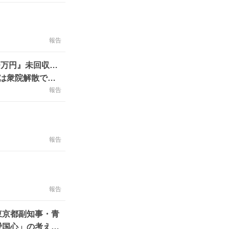
報告
0万円』未回収…
”は衆院解散で廃
報告
報告
報告
東京都副知事・青
愛国心」の考えと