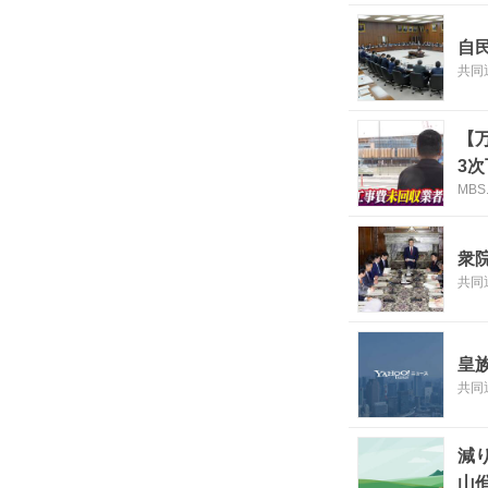
自
共同
【
3
MB
案
衆
共同
皇
共同
減
山