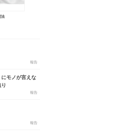
憲法
報告
」にモノが言えな
焦り
報告
報告