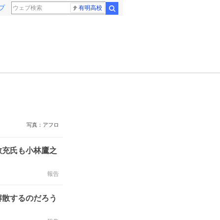
プ
有明高校
検索
写真：アフロ
敏充氏も小林鷹之
報告
解散するのだろう