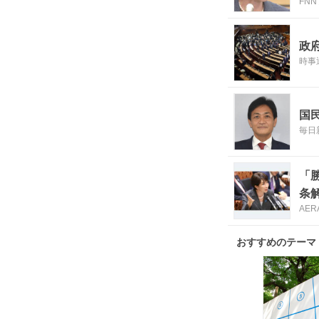
FN
政
時事
国
毎日
「
条
AERA
おすすめのテーマ