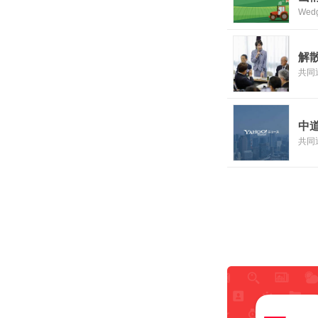
We
は
解
共同
中
共同