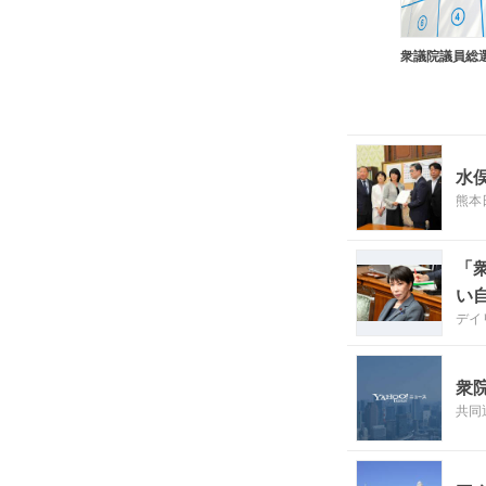
衆議院議員総
水
熊本
「
い
デイ
衆
共同