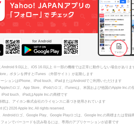
for Android
 Android 9.0以上、iOS 16.0以上 ※一部の機種では正常に動作しない場合がありま
 Store」ボタンを押すとiTunes （外部サイト）が起動します
ションはiPhone、iPod touch、iPadまたはAndroidでご利用いただけます
、Appleのロゴ、App Store、iPodのロゴ、iTunesは、米国および他国のApple Inc
、iPod touch、iPadはApple Inc.の商標です
ne商標は、アイホン株式会社のライセンスに基づき使用されています
ht (C)
2026
Apple Inc. All rights reserved.
id、Androidロゴ、Google Play、Google Playロゴは、Google Inc.の商標または
トフォンでバーコードを読み取るには、専用のアプリケーションが必要です