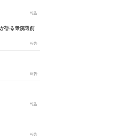
報告
員が語る衆院選前
報告
報告
報告
報告