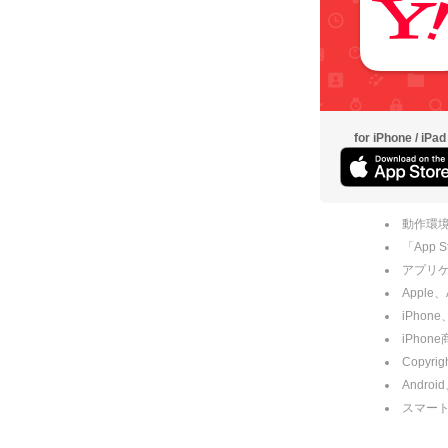
for iPhone / iPad
動作環境
「App
アプリケー
Apple
iPhone
iPho
Copyrig
Andro
スマー