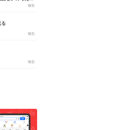
報告
返る
報告
報告