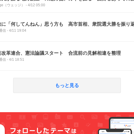
dge（ウェッジ）
-
4/12 05:00
散に「何してんねん」思う方も 高市首相、衆院選大勝を振り
通信
-
4/11 19:04
道改革連合、憲法論議スタート 合流前の見解相違を整理
通信
-
4/1 18:51
もっと見る