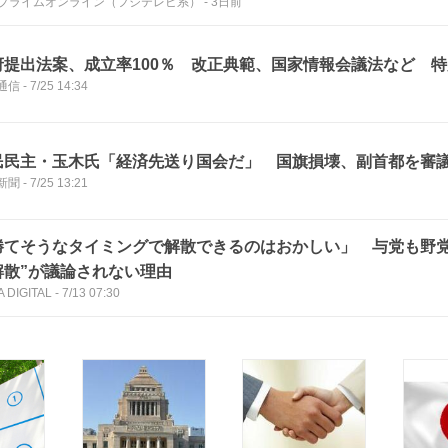
Nプライムオンライン（フジテレビ系）
-
3日前
府提出法案、成立率100％ 改正典範、国家情報会議法など 
通信
-
7/25 14:34
民民主・玉木氏「経済先送り国会だ」 国旗損壊、副首都を審
新聞
-
7/25 13:21
勝てそうなタイミングで解散できるのはおかしい」 与党も野党
解散”が議論されない理由
 DIGITAL
-
7/13 07:30