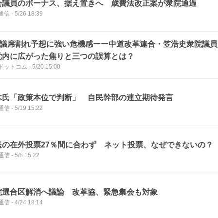
会議員のボーナス、据え置きへ 歳費法改正案が衆院通過
通信
-
5/26 18:39
00議席割れ予想に強い危機感ーー中道改革連合・笠浩史衆院議
党内に広がった焦りと三つの誤算とは？
ドットコム
-
5/20 15:00
木氏「政策本位で判断」 自民幹部の連立期待発言
通信
-
5/19 15:22
送の在外投票27％間に合わず ネット投票、なぜできないの？
通信
-
5/8 15:22
院選合区解消へ議論 改革協、緊急集会も対象
通信
-
4/24 18:14