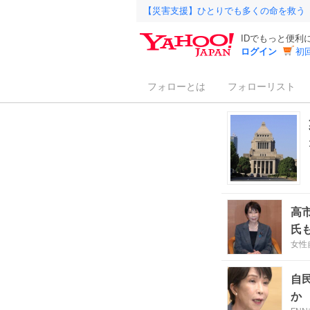
【災害支援】ひとりでも多くの命を救う
IDでもっと便利
ログイン
初
フォローとは
フォローリスト
高
氏
女性
自
か