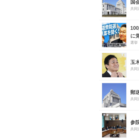
国
共同
1
に
選挙
玉
共同
郵
共同
参
共同