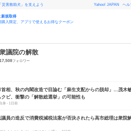
「災害救助犬」を支えよう
Yahoo! JAPAN
ヘル
に
新規取得
回購入限定、アプリで使えるお得なクーポン
衆議院の解散
17,508
フォロワー
市首相、秋の内閣改造で目論む「麻生支配からの脱却」…茂木
もクビ、衝撃の「解散総選挙」の可能性も
自身
-
1日前
民議員の造反で消費税減税法案が否決されたら高市総理は衆院