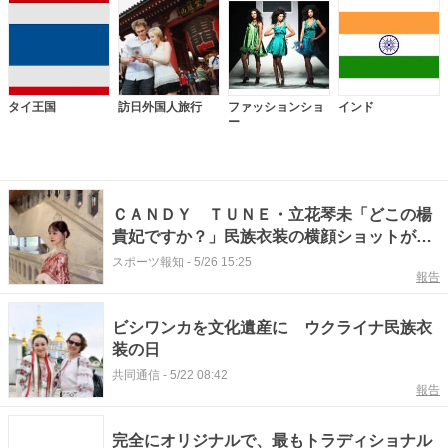
タイ王国
訪日外国人旅行
ファッションショ
インド
ー
ＣＡＮＤＹ ＴＵＮＥ・立花琴未「どこの楊
貴妃ですか？」民族衣装の横顔ショットが美
しすぎる！
スポーツ報知
-
5/26 15:25
報告
ビシワンカを文化遺産に ウクライナ民族衣
装の日
共同通信
-
5/22 08:42
報告
完全にオリジナルで、最もトラディショナル