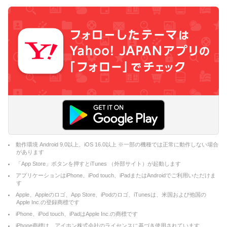
動作環境 Android 9.0以上、iOS 16.0以上 ※一部の機種では正常に動作しない場合
があります
「App Store」ボタンを押すとiTunes （外部サイト）が起動します
アプリケーションはiPhone、iPod touch、iPadまたはAndroidでご利用いただけま
す
Apple、Appleのロゴ、App Store、iPodのロゴ、iTunesは、米国および他国の
Apple Inc.の登録商標です
iPhone、iPod touch、iPadはApple Inc.の商標です
iPhone商標は、アイホン株式会社のライセンスに基づき使用されています