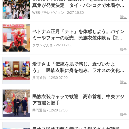
真集が発売決定 タイ・バンコクで水着や民
族衣装姿も披露
WEBザテレビジョン
-
2/27 16:30
報告
ベトナム正月「テト」を体感しよう。バイン
ミーやフォーの販売、民族衣装体験も【2月
21日・22日】群馬県前橋市
タウンぐんま
-
2/20 12:08
報告
愛子さま「伝統を肌で感じ、近づいたよ
う」 民族衣装に身を包み、ラオスの文化尊
重
共同通信
-
12/30 07:00
報告
民族衣装キャラで歓迎 高市首相、中央アジ
ア首脳と握手
共同通信
-
12/20 17:06
報告