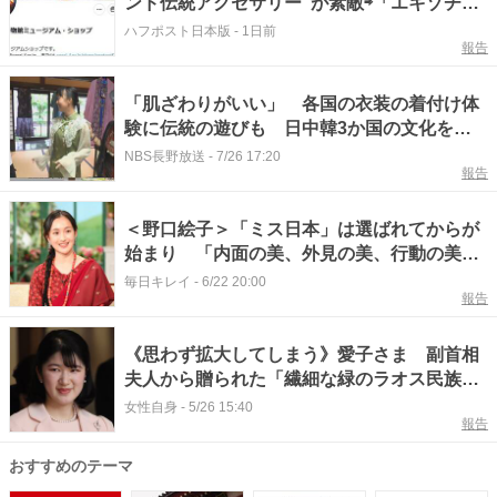
ンド伝統アクセサリー”が素敵⇨「エキゾチッ
クで繊細」「夏にぴったり」の声
ハフポスト日本版
-
1日前
報告
「肌ざわりがいい」 各国の衣装の着付け体
験に伝統の遊びも 日中韓3か国の文化を蔵
の町で体験 関連イベントは11月まで
NBS長野放送
-
7/26 17:20
報告
＜野口絵子＞「ミス日本」は選ばれてからが
始まり 「内面の美、外見の美、行動の美」
を語る ネパール・グルン族の民族衣装で
毎日キレイ
-
6/22 20:00
報告
「徹子の部屋」に
《思わず拡大してしまう》愛子さま 副首相
夫人から贈られた「繊細な緑のラオス民族衣
装」に絶賛の声多数
女性自身
-
5/26 15:40
報告
おすすめのテーマ