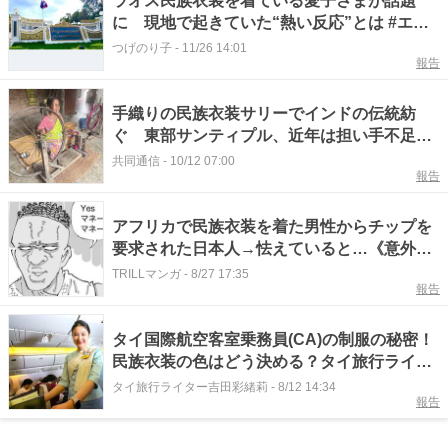
ラオス民族衣装を着ている愛子さまが話題
に 現地で起きていた“熱い反応”とは #エキ
スパートトピ
つげのり子
-
11/26 14:01
報告
手織りの民族衣装サリーでインドの伝統紡
ぐ 東部サンティプル、近年は担い手不足に
直面
共同通信
-
10/12 07:00
報告
アフリカで民族衣装を着た男性からチップを
要求された日本人→怯えていると…《意外な
申し出》に「アカン」
TRILLマンガ
-
8/27 17:35
報告
タイ国際航空客室乗務員(CA)の制服の秘密！
民族衣装の色はどう決める？タイ旅行ライタ
ーが聞いてみた
タイ旅行ライター吉田彩緒莉
-
8/12 14:34
報告