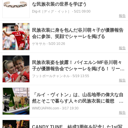
な民族衣装の世界を学ぼう
Dig-it［ディグ・イット］
-
5/21 09:00
報告
民族衣装に身を包んだ谷川萌々子が優勝報告
会に参加、笑顔でシャーレを掲げる
ゲキサカ
-
5/20 10:26
報告
民族衣装姿を披露！ バイエルンMF谷川萌々
子が優勝報告会でシャーレを掲げる！ リーグ
制覇に貢献
フットボールチャンネル
-
5/19 13:55
報告
「ルイ・ヴィトン」は、山岳地帯の偉大な自
然とそこで暮らす人々の民族衣装に着想 エ
クストリームなシルエットが続く
WWDJAPAN.com
-
3/17 19:30
報告
CANDY TUNE、結成3周年を記念した1st写