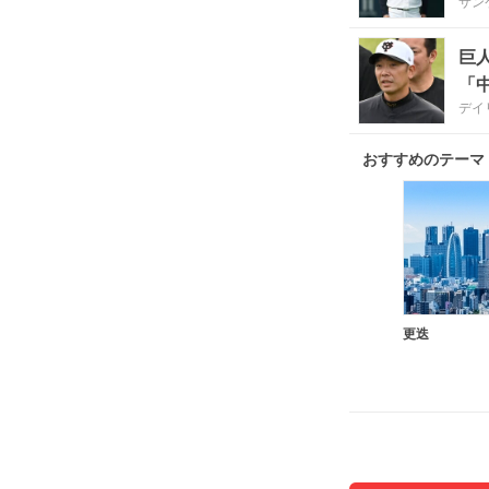
サン
巨
「
デイ
おすすめのテーマ
更迭