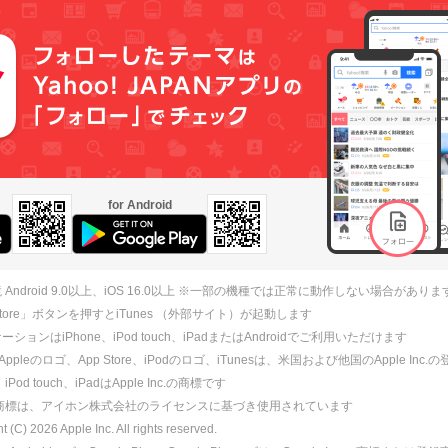
for Android
 Android 9.0以上、iOS 16.0以上 ※一部の機種では正常に動作しない場合がありま
 Store」ボタンを押すとiTunes （外部サイト）が起動します
ションはiPhone、iPod touch、iPadまたはAndroidでご利用いただけます
、Appleのロゴ、App Store、iPodのロゴ、iTunesは、米国および他国のApple Inc
、iPod touch、iPadはApple Inc.の商標です
ne商標は、アイホン株式会社のライセンスに基づき使用されています
ht (C)
2026
Apple Inc. All rights reserved.