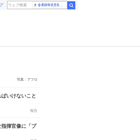
プ
令和8年8月8日8時8分
検索
写真：アフロ
ればいけないこと
報告
な指揮官像に「プ