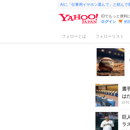
AIに「仕事用イヤホン選んで」と頼んで
IDでもっと便利
ログイン
初
フォローとは
フォローリスト
選
は
日刊
巨
ラ