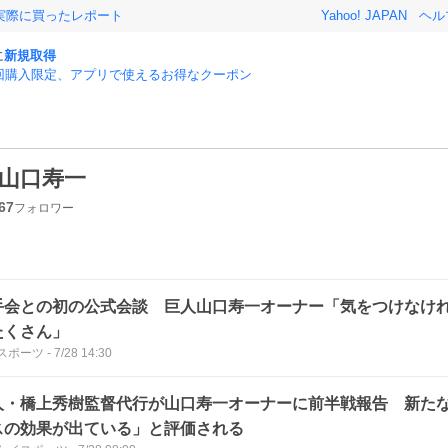
実際に買ったレポート
Yahoo! JAPAN
ヘル
に
新規取得
回購入限定、アプリで使えるお得なクーポン
山口寿一
67
フォロワー
手会との初の公式会談 巨人山口寿一オーナー「気をつけなけ
たくさん」
スポーツ
-
7/28 14:30
人・橋上秀樹監督代行が山口寿一オーナーに前半戦報告 新た
スの効果が出ている」と評価される