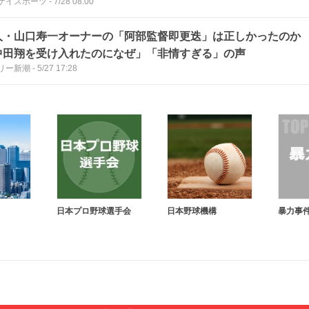
ケイスポーツ
-
7/28 08:00
人・山口寿一オーナーの「阿部監督即更迭」は正しかったのか
中田翔を受け入れたのになぜ」「非情すぎる」の声
リー新潮
-
5/27 17:28
日本プロ野球選手会
日本野球機構
暴力事