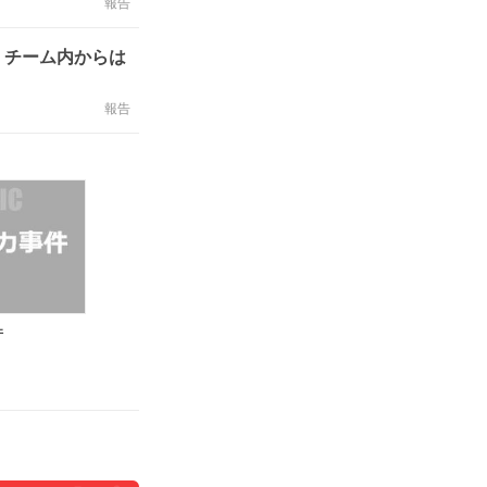
報告
 チーム内からは
報告
件