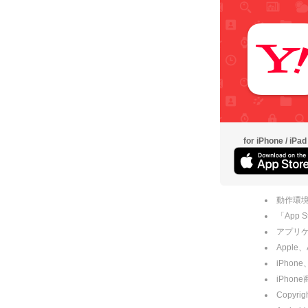
for iPhone / iPad
動作環境
「App
アプリケー
Apple
iPhone
iPho
Copyrig