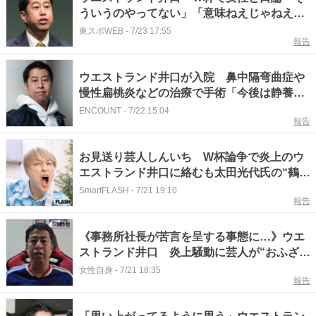
ういうのやってない」「意味ねえじゃねえ
か」
東スポWEB
-
7/23 17:55
報告
ウエストランド井口が入院 鼻中隔弯曲症や
慢性扁桃炎などの治療で手術「今後は静養を
優先」 事務所が公式発表
ENCOUNT
-
7/22 15:04
報告
お見送り芸人しんいち W杯論争で炎上のウ
エストランド井口に絡むも太田光代氏の“鶴の
一声”で投稿削除のトホホ
SmartFLASH
-
7/21 19:10
報告
《事務所社長が苦言を呈する事態に…》ウエ
ストランド井口 炎上騒動に芸人が“おふざ
け”投稿→即削除、謝罪の真相
女性自身
-
7/21 18:35
報告