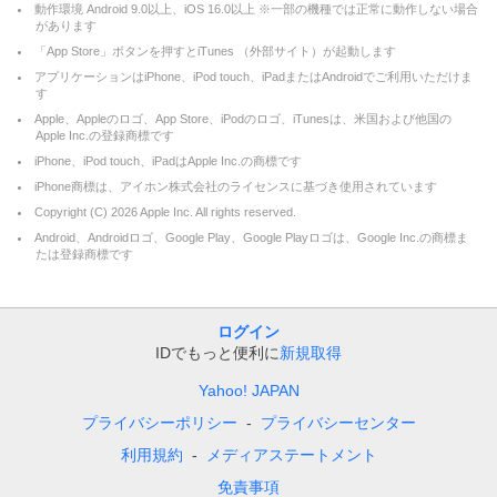
動作環境 Android 9.0以上、iOS 16.0以上 ※一部の機種では正常に動作しない場合
があります
「App Store」ボタンを押すとiTunes （外部サイト）が起動します
アプリケーションはiPhone、iPod touch、iPadまたはAndroidでご利用いただけま
す
Apple、Appleのロゴ、App Store、iPodのロゴ、iTunesは、米国および他国の
Apple Inc.の登録商標です
iPhone、iPod touch、iPadはApple Inc.の商標です
iPhone商標は、アイホン株式会社のライセンスに基づき使用されています
Copyright (C)
2026
Apple Inc. All rights reserved.
Android、Androidロゴ、Google Play、Google Playロゴは、Google Inc.の商標ま
たは登録商標です
ログイン
IDでもっと便利に
新規取得
Yahoo! JAPAN
プライバシーポリシー
プライバシーセンター
利用規約
メディアステートメント
免責事項