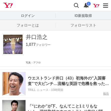
Yahoo! JAPAN
検索
通知数
i
ログイン
ID新規取得
フォローとは
フォローリスト
井口浩之
1,077
フォロワー
写真：アフロ
ウエストランド井口（43）初海外の″入国審
査”で大ピンチ…流暢な英語で危機を救った
【元人気アイドル】とは？「命の恩人」
TRILL ニュース
-
10時間前
報告
「“にわか”が下、なんてこと1ミリもな