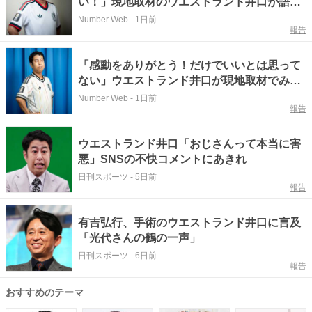
い！」現地取材のウエストランド井口が語る
W杯の楽しみ方「御多分に漏れず『ベッカム
Number Web
-
1日前
報告
ヘア』に…」
「感動をありがとう！だけでいいとは思って
ない」ウエストランド井口が現地取材でみた
W杯…選手への「誹謗中傷投稿」に一家言あ
Number Web
-
1日前
報告
り
ウエストランド井口「おじさんって本当に害
悪」SNSの不快コメントにあきれ
日刊スポーツ
-
5日前
報告
有吉弘行、手術のウエストランド井口に言及
「光代さんの鶴の一声」
日刊スポーツ
-
6日前
報告
おすすめのテーマ