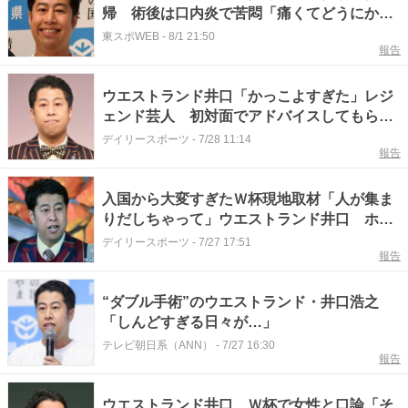
帰 術後は口内炎で苦悶「痛くてどうにかな
っちゃいそう」
東スポWEB
-
8/1 21:50
報告
ウエストランド井口「かっこよすぎた」レジ
ェンド芸人 初対面でアドバイスしてもらい
「シビれましたよ」
デイリースポーツ
-
7/28 11:14
報告
入国から大変すぎたＷ杯現地取材「人が集ま
りだしちゃって」ウエストランド井口 ホテ
ルも１人でチェックインできず
デイリースポーツ
-
7/27 17:51
報告
“ダブル手術”のウエストランド・井口浩之
「しんどすぎる日々が…」
テレビ朝日系（ANN）
-
7/27 16:30
報告
ウエストランド井口 Ｗ杯で女性と口論「そ