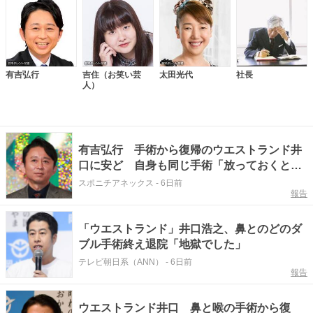
有吉弘行
吉住（お笑い芸
太田光代
社長
人）
有吉弘行 手術から復帰のウエストランド井
口に安ど 自身も同じ手術「放っておくと大
変なことに」
スポニチアネックス
-
6日前
報告
「ウエストランド」井口浩之、鼻とのどのダ
ブル手術終え退院「地獄でした」
テレビ朝日系（ANN）
-
6日前
報告
ウエストランド井口 鼻と喉の手術から復