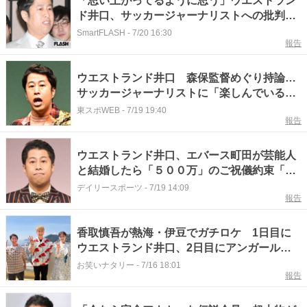
「思い上がってるように思う」ウエストラン
ド井口、サッカージャーナリストへの批判が
物議…投稿削除にも一部で違和感
SmartFLASH
-
7/20 16:30
報告
ウエストランド井口 森保監督めぐり持論…
サッカージャーナリストに「楽しんでいる人
を冷ます必要はない」
東スポWEB
-
7/19 19:40
報告
ウエストランド井口、エバース町田が芸能人
と結婚したら「５００万」のご祝儀約束「結
婚できるわけないじゃん」
デイリースポーツ
-
7/19 14:09
報告
香取慎吾が熱海・伊豆でガチロケ 1日目に
ウエストランド井口、2日目にアンガールズ
田中
お笑いナタリー
-
7/16 18:01
報告