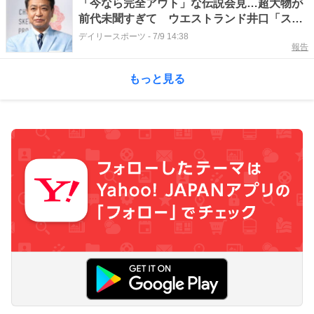
「今なら完全アウト」な伝説会見…超大物が
前代未聞すぎて ウエストランド井口「スゴ
いですよね…」中山秀征「裏切らないわけで
デイリースポーツ
-
7/9 14:38
報告
すよ」
もっと見る