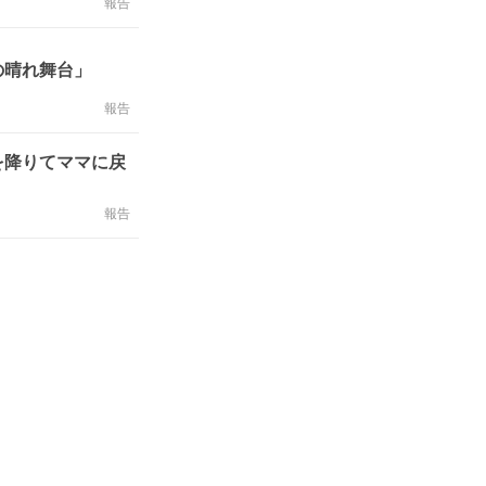
報告
の晴れ舞台」
報告
を降りてママに戻
報告