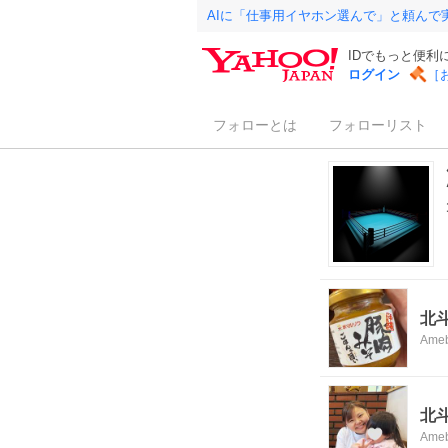
AIに「仕事用イヤホン選んで」と頼んで
IDでもっと便利
ログイン
［
フォローとは
フォローリスト
北
Ame
北
Ame