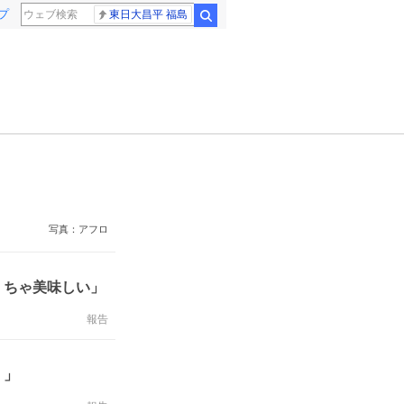
プ
東日大昌平 福島
検索
写真：アフロ
くちゃ美味しい」
報告
く」