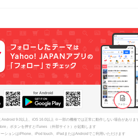
for Android
 Android 9.0以上、iOS 16.0以上 ※一部の機種では正常に動作しない場合がありま
 Store」ボタンを押すとiTunes （外部サイト）が起動します
ションはiPhone、iPod touch、iPadまたはAndroidでご利用いただけます