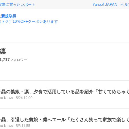
実際に買ったレポート
Yahoo! JAPAN
ヘル
に
新規取得
おトク］10％OFFクーポンあります
凛
1,717
フォロワー
斗晶の義娘・凛、夕食で活用している品を紹介「甘くてめちゃ
ba News
-
5/24 12:00
斗晶、引退した義娘・凛へエール「たくさん笑って家族で楽し
ba News
-
5/8 11:55