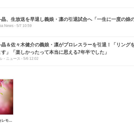
斗晶、生放送を早退し義娘・凛の引退試合へ「一生に一度の娘
ba News
-
5/7 10:59
斗晶＆佐々木健介の義娘・凛がプロレスラーを引退！「リング
ます」「楽しかったって本当に思える7年半でした」
ル・ニュース
-
5/6 12:02
引退式・引退セレモニー