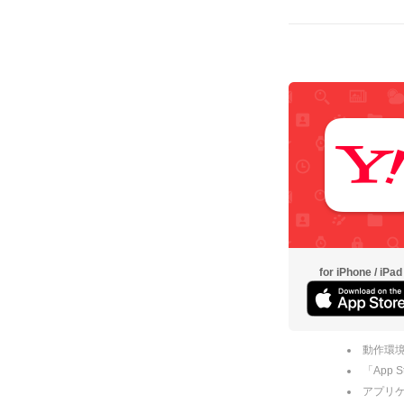
for iPhone / iPad
動作環境
「App
アプリケー