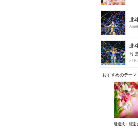
北
Ame
北
り
バト
おすすめのテーマ