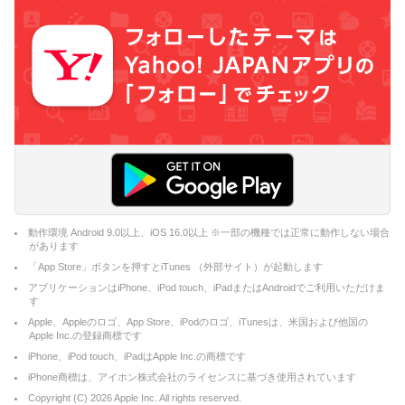
動作環境 Android 9.0以上、iOS 16.0以上 ※一部の機種では正常に動作しない場合
があります
「App Store」ボタンを押すとiTunes （外部サイト）が起動します
アプリケーションはiPhone、iPod touch、iPadまたはAndroidでご利用いただけま
す
Apple、Appleのロゴ、App Store、iPodのロゴ、iTunesは、米国および他国の
Apple Inc.の登録商標です
iPhone、iPod touch、iPadはApple Inc.の商標です
iPhone商標は、アイホン株式会社のライセンスに基づき使用されています
Copyright (C)
2026
Apple Inc. All rights reserved.