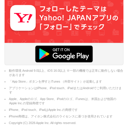
動作環境 Android 9.0以上、iOS 16.0以上 ※一部の機種では正常に動作しない場合
があります
「App Store」ボタンを押すとiTunes （外部サイト）が起動します
アプリケーションはiPhone、iPod touch、iPadまたはAndroidでご利用いただけま
す
Apple、Appleのロゴ、App Store、iPodのロゴ、iTunesは、米国および他国の
Apple Inc.の登録商標です
iPhone、iPod touch、iPadはApple Inc.の商標です
iPhone商標は、アイホン株式会社のライセンスに基づき使用されています
Copyright (C)
2026
Apple Inc. All rights reserved.