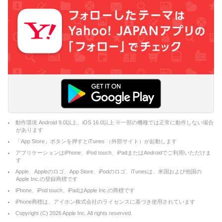
動作環境 Android 9.0以上、iOS 16.0以上 ※一部の機種では正常に動作しない場合
があります
「App Store」ボタンを押すとiTunes （外部サイト）が起動します
アプリケーションはiPhone、iPod touch、iPadまたはAndroidでご利用いただけま
す
Apple、Appleのロゴ、App Store、iPodのロゴ、iTunesは、米国および他国の
Apple Inc.の登録商標です
iPhone、iPod touch、iPadはApple Inc.の商標です
iPhone商標は、アイホン株式会社のライセンスに基づき使用されています
Copyright (C)
2026
Apple Inc. All rights reserved.