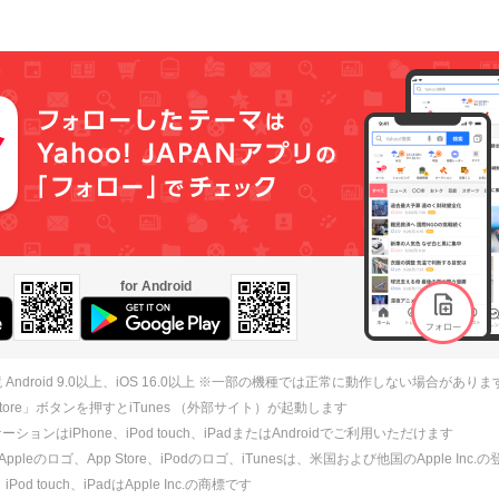
for Android
 Android 9.0以上、iOS 16.0以上 ※一部の機種では正常に動作しない場合がありま
 Store」ボタンを押すとiTunes （外部サイト）が起動します
ションはiPhone、iPod touch、iPadまたはAndroidでご利用いただけます
、Appleのロゴ、App Store、iPodのロゴ、iTunesは、米国および他国のApple Inc
、iPod touch、iPadはApple Inc.の商標です