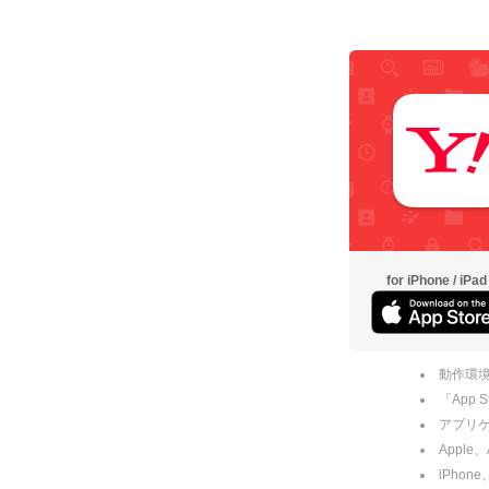
for iPhone / iPad
動作環境
「App
アプリケー
Apple
iPhone