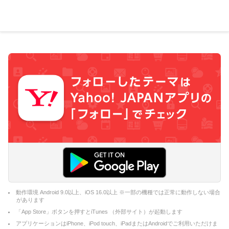
動作環境 Android 9.0以上、iOS 16.0以上 ※一部の機種では正常に動作しない場合
があります
「App Store」ボタンを押すとiTunes （外部サイト）が起動します
アプリケーションはiPhone、iPod touch、iPadまたはAndroidでご利用いただけま