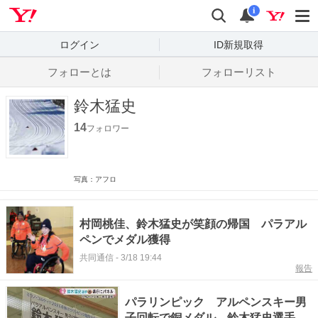
Yahoo! JAPAN
検索
通知数
i
ログイン
ID新規取得
フォローとは
フォローリスト
鈴木猛史
14
フォロワー
写真：アフロ
村岡桃佳、鈴木猛史が笑顔の帰国 パラアル
ペンでメダル獲得
共同通信
-
3/18 19:44
報告
パラリンピック アルペンスキー男
子回転で銅メダル 鈴木猛史選手