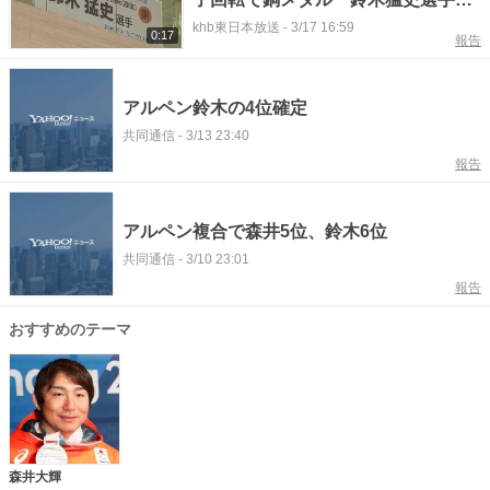
（仙台市）をたたえパネル展示
khb東日本放送
-
3/17 16:59
0:17
報告
アルペン鈴木の4位確定
共同通信
-
3/13 23:40
報告
アルペン複合で森井5位、鈴木6位
共同通信
-
3/10 23:01
報告
おすすめのテーマ
森井大輝