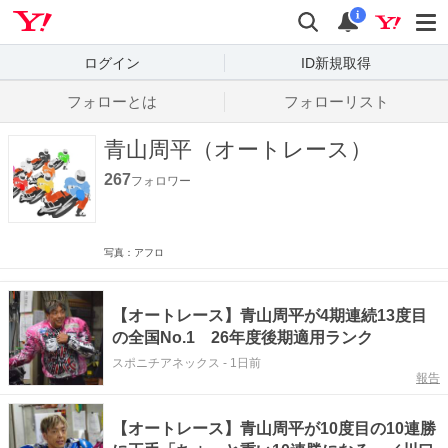
Yahoo! JAPAN
検索
通知数
i
ログイン
ID新規取得
フォローとは
フォローリスト
青山周平（オートレース）
267
フォロワー
写真：アフロ
【オートレース】青山周平が4期連続13度目
の全国No.1 26年度後期適用ランク
スポニチアネックス
-
1日前
報告
【オートレース】青山周平が10度目の10連勝