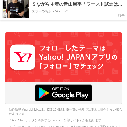
Ｓながら４着の青山周平「ワースト試走は選
手になって初めて。人気も全然なかった（苦
スポーツ報知
-
5/5 18:45
報告
笑）。本当に情けないですよ～」～Ｇ１浜松
動作環境 Android 9.0以上、iOS 16.0以上 ※一部の機種では正常に動作しない場合
があります
「App Store」ボタンを押すとiTunes （外部サイト）が起動します
アプリケーションはiPhone、iPod touch、iPadまたはAndroidでご利用いただけま