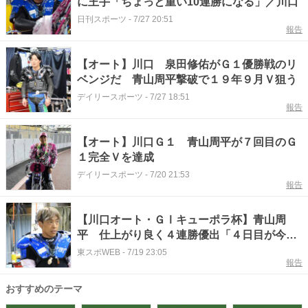
に王手「ちょっと重い10連勝になる」／川口
日刊スポーツ
-
7/27 20:51
報告
【オート】川口 泉田修佑がＧ１優勝戦のリ
ベンジだ 青山周平撃破で１９年９月Ｖ狙う
デイリースポーツ
-
7/27 18:51
報告
【オート】川口Ｇ１ 青山周平が７回目のＧ
１完全Ｖを達成
デイリースポーツ
-
7/20 21:53
報告
【川口オート・ＧⅠキューポラ杯】青山周
平 仕上がり良く４連勝優出「４日目が今節
の中で一番良かった」
東スポWEB
-
7/19 23:05
報告
おすすめのテーマ