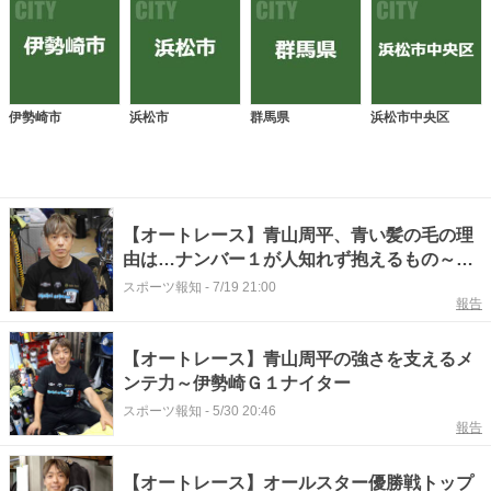
伊勢崎市
浜松市
群馬県
浜松市中央区
【オートレース】青山周平、青い髪の毛の理
由は…ナンバー１が人知れず抱えるもの～川
口Ｇ１ナイター
スポーツ報知
-
7/19 21:00
報告
【オートレース】青山周平の強さを支えるメ
ンテ力～伊勢崎Ｇ１ナイター
スポーツ報知
-
5/30 20:46
報告
【オートレース】オールスター優勝戦トップ