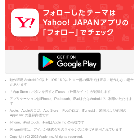
動作環境 Android 9.0以上、iOS 16.0以上 ※一部の機種では正常に動作しない場合
があります
「App Store」ボタンを押すとiTunes （外部サイト）が起動します
アプリケーションはiPhone、iPod touch、iPadまたはAndroidでご利用いただけま
す
Apple、Appleのロゴ、App Store、iPodのロゴ、iTunesは、米国および他国の
Apple Inc.の登録商標です
iPhone、iPod touch、iPadはApple Inc.の商標です
iPhone商標は、アイホン株式会社のライセンスに基づき使用されています
Copyright (C)
2026
Apple Inc. All rights reserved.