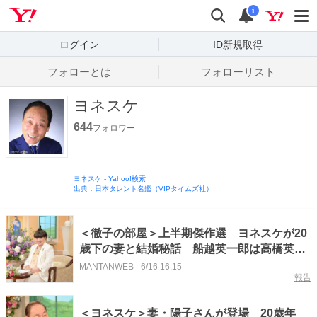
Yahoo! JAPAN
検索
通知数
i
ログイン
ID新規取得
フォローとは
フォローリスト
ヨネスケ
644
フォロワー
ヨネスケ
-
Yahoo!検索
出典：日本タレント名鑑（VIPタイムズ社）
＜徹子の部屋＞上半期傑作選 ヨネスケが20
歳下の妻と結婚秘話 船越英一郎は高橋英樹
の赤ちゃん言葉に驚いた思い出
MANTANWEB
-
6/16 16:15
報告
＜ヨネスケ＞妻・陽子さんが登場 20歳年