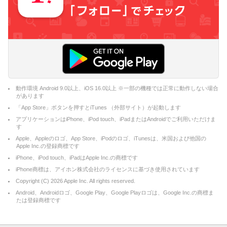
動作環境 Android 9.0以上、iOS 16.0以上 ※一部の機種では正常に動作しない場合
があります
「App Store」ボタンを押すとiTunes （外部サイト）が起動します
アプリケーションはiPhone、iPod touch、iPadまたはAndroidでご利用いただけま
す
Apple、Appleのロゴ、App Store、iPodのロゴ、iTunesは、米国および他国の
Apple Inc.の登録商標です
iPhone、iPod touch、iPadはApple Inc.の商標です
iPhone商標は、アイホン株式会社のライセンスに基づき使用されています
Copyright (C)
2026
Apple Inc. All rights reserved.
Android、Androidロゴ、Google Play、Google Playロゴは、Google Inc.の商標ま
たは登録商標です