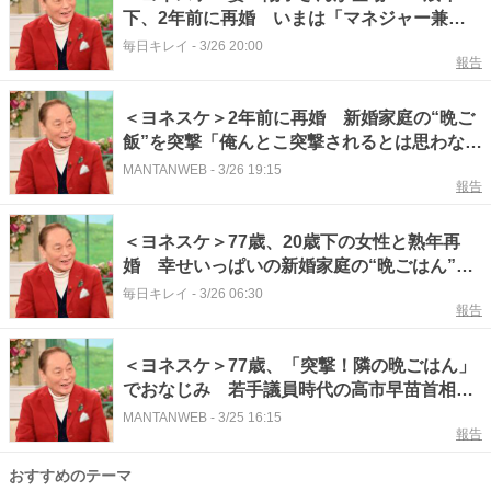
下、2年前に再婚 いまは「マネジャー兼付
き人」 夢は「添い遂げる」こと 「徹子の
毎日キレイ
-
3/26 20:00
報告
部屋」で語る
＜ヨネスケ＞2年前に再婚 新婚家庭の“晩ご
飯”を突撃「俺んとこ突撃されるとは思わなか
った」 交換日記はハートマークがいっぱい
MANTANWEB
-
3/26 19:15
報告
＜ヨネスケ＞77歳、20歳下の女性と熟年再
婚 幸せいっぱいの新婚家庭の“晩ごはん”を
直撃？ 「徹子の部屋」で
毎日キレイ
-
3/26 06:30
報告
＜ヨネスケ＞77歳、「突撃！隣の晩ごはん」
でおなじみ 若手議員時代の高市早苗首相の
晩ごはんを取材していた！ 「徹子の部屋」
MANTANWEB
-
3/25 16:15
報告
で
おすすめのテーマ