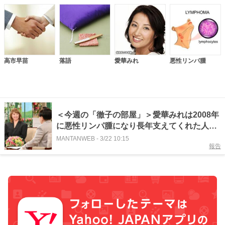
高市早苗
落語
愛華みれ
悪性リンパ腫
＜今週の「徹子の部屋」＞愛華みれは2008年
に悪性リンパ腫になり長年支えてくれた人と
結婚 ヨネスケは高市早苗首相若かりし頃
MANTANWEB
-
3/22 10:15
報告
の“晩ご飯”を取材