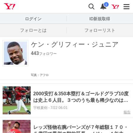
Yahoo! JAPAN
検索
通知数
i
ログイン
ID新規取得
フォローとは
フォローリスト
ケン・グリフィー・ジュニア
443
フォロワー
写真：アフロ
2000安打＆350本塁打＆ゴールドグラブ10度
は史上６人目。３つのうち最も稀少なのは…
宇根夏樹
-
7/22 06:01
報告
レッズ怪物右腕バーンズが７年総額１７０・