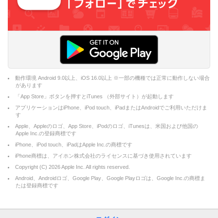
動作環境 Android 9.0以上、iOS 16.0以上 ※一部の機種では正常に動作しない場合
があります
「App Store」ボタンを押すとiTunes （外部サイト）が起動します
アプリケーションはiPhone、iPod touch、iPadまたはAndroidでご利用いただけま
す
Apple、Appleのロゴ、App Store、iPodのロゴ、iTunesは、米国および他国の
Apple Inc.の登録商標です
iPhone、iPod touch、iPadはApple Inc.の商標です
iPhone商標は、アイホン株式会社のライセンスに基づき使用されています
Copyright (C)
2026
Apple Inc. All rights reserved.
Android、Androidロゴ、Google Play、Google Playロゴは、Google Inc.の商標ま
たは登録商標です