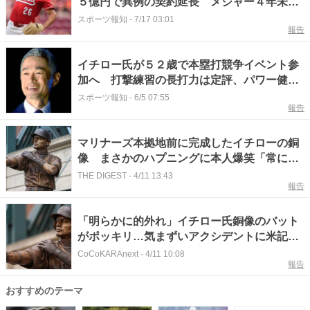
５億円で異例の契約延長 メジャー４年未満
投手では史上最高、今季のサイヤング賞候補
スポーツ報知
-
7/17 03:01
報告
イチロー氏が５２歳で本塁打競争イベント参
加へ 打撃練習の長打力は定評、パワー健在
は証明済み
スポーツ報知
-
6/5 07:55
報告
マリナーズ本拠地前に完成したイチローの銅
像 まさかのハプニングに本人爆笑「常に僕
には何かが足りないという戒め」
THE DIGEST
-
4/11 13:43
報告
「明らかに的外れ」イチロー氏銅像のバット
がポッキリ…気まずいアクシデントに米記者
も衝撃「荘厳な瞬間となるはずだった」
CoCoKARAnext
-
4/11 10:08
報告
おすすめのテーマ