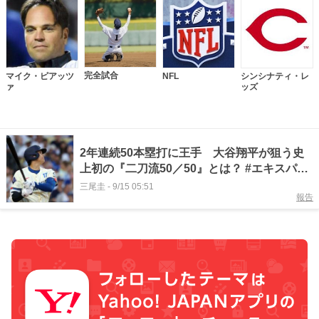
完全試合
マイク・ピアッツ
NFL
シンシナティ・レ
ァ
ッズ
2年連続50本塁打に王手 大谷翔平が狙う史
上初の『二刀流50／50』とは？ #エキスパー
トトピ
三尾圭
-
9/15 05:51
報告