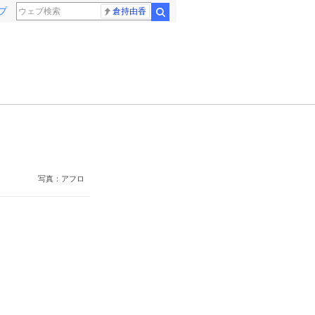
プ
倉持由香
検索
写真：アフロ