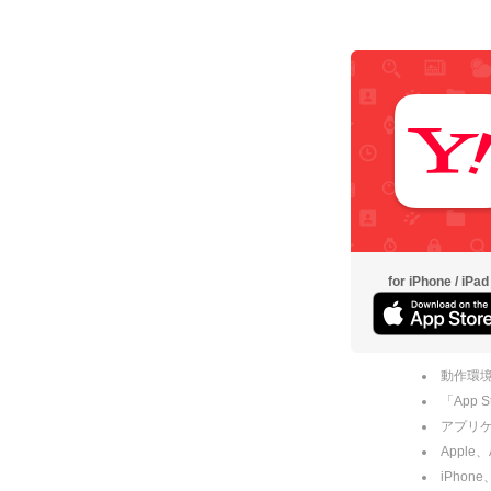
for iPhone / iPad
動作環境
「App
アプリケー
Apple
iPhone