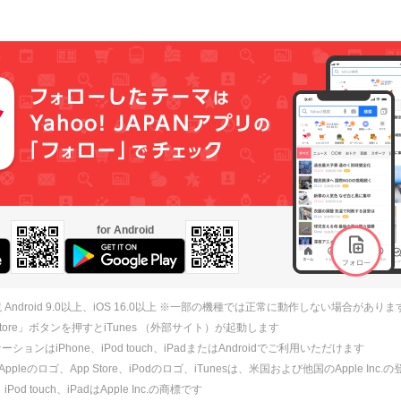
for Android
 Android 9.0以上、iOS 16.0以上 ※一部の機種では正常に動作しない場合がありま
 Store」ボタンを押すとiTunes （外部サイト）が起動します
ションはiPhone、iPod touch、iPadまたはAndroidでご利用いただけます
、Appleのロゴ、App Store、iPodのロゴ、iTunesは、米国および他国のApple Inc
、iPod touch、iPadはApple Inc.の商標です